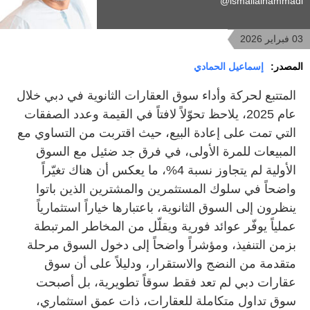
ismailalhammadi@
03 فبراير 2026
المصدر:
إسماعيل الحمادي
المتتبع لحركة وأداء سوق العقارات الثانوية في دبي خلال
عام 2025، يلاحظ تحوّلاً لافتاً في القيمة وعدد الصفقات
التي تمت على إعادة البيع، حيث اقتربت من التساوي مع
المبيعات للمرة الأولى، في فرق جد ضئيل مع السوق
الأولية لم يتجاوز نسبة 4%، ما يعكس أن هناك تغيّراً
واضحاً في سلوك المستثمرين والمشترين الذين باتوا
ينظرون إلى السوق الثانوية، باعتبارها خياراً استثمارياً
عملياً يوفّر عوائد فورية ويقلّل من المخاطر المرتبطة
بزمن التنفيذ، ومؤشراً واضحاً إلى دخول السوق مرحلة
متقدمة من النضج والاستقرار، ودليلاً على أن سوق
عقارات دبي لم تعد فقط سوقاً تطويرية، بل أصبحت
سوق تداول متكاملة للعقارات، ذات عمق استثماري،