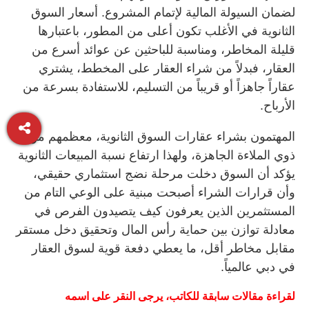
لضمان السيولة المالية لإتمام المشروع. أسعار السوق
الثانوية في الأغلب تكون أعلى من المطور، باعتبارها
قليلة المخاطر، ومناسبة للباحثين عن عوائد أسرع من
العقار، فبدلاً من شراء العقار على المخطط، يشتري
عقاراً جاهزاً أو قريباً من التسليم، للاستفادة بسرعة من
الأرباح.
المهتمون بشراء عقارات السوق الثانوية، معظمهم من
ذوي الملاءة الجاهزة، ولهذا ارتفاع نسبة المبيعات الثانوية
يؤكد أن السوق دخلت مرحلة نضج استثماري حقيقي،
وأن قرارات الشراء أصبحت مبنية على الوعي التام من
المستثمرين الذين يعرفون كيف يتصيدون الفرص في
معادلة توازن بين حماية رأس المال وتحقيق دخل مستقر
مقابل مخاطر أقل، ما يعطي دفعة قوية لسوق العقار
في دبي عالمياً.
لقراءة
مقالات
سابقة
للكاتب،
يرجى
النقر
على
اسمه