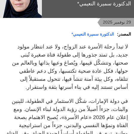
الدكتورة سميرة النعيمي*
29 نوفمبر 2025
المصدر:
الدكتورة سميرة النعيمي*
لا تبدأ رحلة الأسرة عند الزواج، ولا عند انتظار مولود
جديد، بل تمتد جذورها إلى طفولة فتاة صغيرة تُبنى
صحتها، وتتشكّل قيمها، ويُصاغ وعيها بذاتها وبالعالم من
حولها، فكل عادة صحية تكتسبها، وكل دعم عاطفي
تتلقاه، وكل بيئة آمنة تنشأ فيها، تتحول مستقبلاً إلى
أساس تستند إليه في بناء أسرتها بثقة واستقرار.
في دولة الإمارات، شكّل الاستثمار في الطفولة، للبنين
والبنات، جزءاً أصيلاً من رؤية الدولة لبناء الإنسان. ومع
إعلان عام 2026 «عام الأسرة»، يُصبح الاهتمام بصحة
الفتاة ونموّها النفسي والبدني، جزءاً من استراتيجية
وطنية، ترى في الطفولة أساساً لجودة الحياة، وفي الفتاة