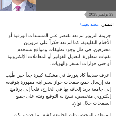
29 نوفمبر 2025
المصدر:
محمد نجيب*
جريمة التزوير لم تعد تقتصر على المستندات الورقية أو
الأختام التقليدية، كما لم تعد حكراً على مزورين
محترفين، في ظل وجود تطبيقات ومواقع تستخدم
تقنيات متطورة، لتعديل الفواتير أو المعاملات الإلكترونية
أو حتى جوازات السفر والهويات.
أعرف صديقاً كاد يتورط في مشكلة كبيرة جداً حين طُلِب
منه إرسال جميع صفحات جواز سفر ابنه ممهورة بتوقيعه
إلى جامعة يريد إلحاقه بها في الخارج، فلجأ إلى برنامج
إلكتروني متخصص، نسخ له التوقيع وثبته على جميع
الصفحات خلال ثوانٍ.
الموظف المختص بتلك الجامعة كشف ما حدث، لكن