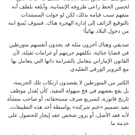
لحسن الحظ راعى ظروفه الإنسانية، وأبلغه بلطف أنه
متفهم سبب قيامه بذلك، لكن لو حولت المستندات
بالتوقيع الزائف إلى إدارة الهجرة هناك، فسوف يُمنع ابنه
من دخول البلاد نهائياً!
صديقي وهناك آخرون مثله قد يجدون أنفسهم متورطين
في قضايا جنائية، تكلفهم حريتهم أو غرامات ثقيلة، لأن
القانون الإماراتي يتعامل بالصرامة ذاتها التي يتعامل بها
مع التزوير الورقي التقليدي.
الكثير من المتورطين لا يقصدون ارتكاب تلك الجريمة،
بل يقع بعضهم في فخ سهولة التنفيذ، كأن يُعدل موظف
تاريخ فاتورة، لتسريع صرف مستحقاته، أو صاحب منشأة
يعيد تصميم «ختم شركته» بواسطة أحد هذه التطبيقات،
لأنه فقد الأصل، أو يزور شخص عقد إيجار للحصول على
خدمة ما.