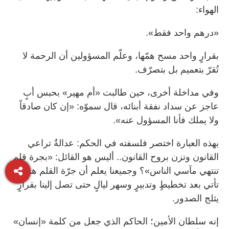
الهواء:
«درهم واحد فقط».
بقرارٍ واحد مسح همّها، وعلّم المسؤولين أن الرحمة لا
تُقرّ بتعميم بل بتصرّف.
وفي مداخلة أخرى، حين طالبت «أم مهير» بحبس أبٍ
عاجز عن سداد نفقة أبنائه، قال سموّه: «إن كان صادقاً
ولا يملك فأنا المسؤول عنه».
بهذه العبارة اختصر فلسفته في الحكم: عدالةٌ تراعي
القانون وتزن بروح القانون.. أليس هو القائل: «بجرة قلم
تنتهي مآسي الناس»؟ وجميعنا يعلم أن جرّة القلم هذه
تأتي بعد تخطيطٍ وتدبيرٍ وسهر ليالٍ حتى تصل إلينا بقرارٍ
يثلج الصدور.
إنه سلطان الأمين؛ الحاكم الذي جعل من كلمة «إنسان»