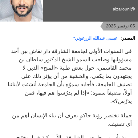
@alzarouni
05 نوفمبر 2025
المصدر:
عيسى عبدالله الزرعوني*
في السنوات الأولى لجامعة الشارقة دار نقاش بين أحد
مسؤوليها وصاحب السمو الشيخ الدكتور سلطان بن
محمد القاسمي، حول بعض طلبة «المنح» الذين لا
يجتهدون بما يكفي، والخشية من أن يؤثر ذلك على
تصنيف الجامعة، فأجابه سموّه بأن الجامعة أنشئت لأبنائنا
أولاً، مضيفاً سموه: «إذا لم يدرُسوا هم فيها، فمن
يدرُس؟».
جملة تختصر رؤية حاكمٍ يعرف أن بناء الإنسان أهم من
أي تصنيف.
ومنذ تأسيس جامعتي الشارقة والأميركية فيها، تخرّج