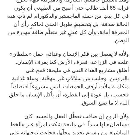
قرابة 65 ألف طالب حتى أصبح من الطبيعي أن يكون
في كل بيتٍ من حملة الماجستير والدكتوراه. لم تأتِ هذه
الحالة صدفة، بل بتخطيطٍ طويل المدى لحاكمٍ رأى أن
المعرفة أمانة، وأن كل عقلٍ غير متعلّم طاقة مهدرة من
الوطن.
ولأنه لا يفصل بين فكر الإنسان وغذائه، حمل «سلطان»
علمه في الزراعة، فعرف الأرض كما يعرف الإنسان.
أطلق مشاريع الغذاء النقي في مليحة؛ قمح غني
بالبروتين، وحليب من سلالاتٍ غير مهجّنة، وسلة غذائية
متكاملة ملأت أرفف الجمعيات. ليس مشروعاً اقتصادياً
فحسب، بل عودة إلى الفطرة، أن يأكل الإنسان ما خلق
الله، لا ما صنع السوق.
ولأن الروح إن ضاقت تعطّل العقل والجسد، كان
«سلطان» لها سنداً. في مليحة شكت امرأة عبر «الخط
المباشر» من رسوم تجديد محلّها، فجاءت توجيهاته على