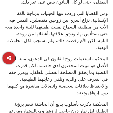
الفضلى، حتى لو كان القانون ينص على غير ذلك.
ومن القضايا التي وردت فيها الحيثيات بديباجة بالغة
الإنسانية، نزاع أسري بين زوجين منفصلين، التمس فيه
الأب من مطلقته السماح بمبيت طفلتهما لليلة واحدة معه
حتى يستأنس بها، وتوثق علاقتها بأشقائها من زوجته
الثانية، لكن الأم رفضت ذلك، ولم تستجب لكل محاولاته
الودية.
المحكمة استعملت روح القانون في الدعوى، مبينة أن
الأصل هو مبيت المحضون لدى حاضنته، لكن قدرت
القضية بما يحقق المصلحة الفضلى للطفل، ويعزز حقه
في التعرف على والديه وتلقي رعايتهما الطبيعية،
والاحتفاظ بعلاقات شخصية واتصالات مباشرة مع كليهما
دون إرهاق وتعنت.
المحكمة ذكرت بأسلوب بديع أن الحاضنة تنعم برؤية
الطفلة ليل نهار دون حاجب لرؤيتها ومجالستها، ومن ثم