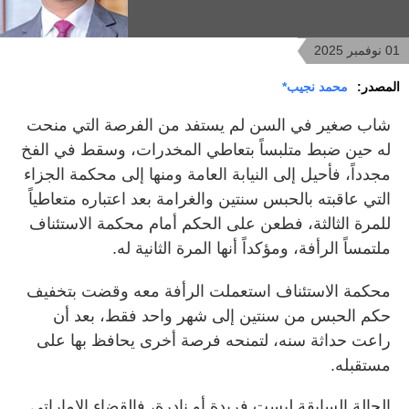
01 نوفمبر 2025
المصدر:
محمد نجيب*
شاب صغير في السن لم يستفد من الفرصة التي منحت
له حين ضبط متلبساً بتعاطي المخدرات، وسقط في الفخ
مجدداً، فأحيل إلى النيابة العامة ومنها إلى محكمة الجزاء
التي عاقبته بالحبس سنتين والغرامة بعد اعتباره متعاطياً
للمرة الثالثة، فطعن على الحكم أمام محكمة الاستئناف
ملتمساً الرأفة، ومؤكداً أنها المرة الثانية له.
محكمة الاستئناف استعملت الرأفة معه وقضت بتخفيف
حكم الحبس من سنتين إلى شهر واحد فقط، بعد أن
راعت حداثة سنه، لتمنحه فرصة أخرى يحافظ بها على
مستقبله.
الحالة السابقة ليست فريدة أو نادرة، فالقضاء الإماراتي