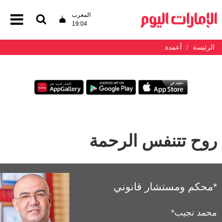
المغرب
19:04
الرئيسة
أعمدة
روح تتنفس الرحمة
*محكم ومستشار قانوني
محمد نجيب*