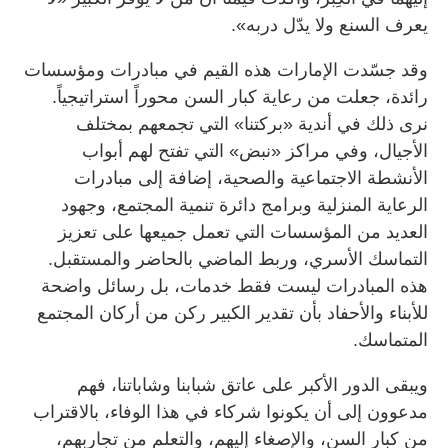
يعرف السنع ولا يدّل دربه».
وقد جسّدت الإمارات هذه القيم في مبادرات ومؤسسات
رائدة، جعلت من رعاية كبار السن محوراً استراتيجياً.
نرى ذلك في أندية «بركتنا» التي تجمعهم بمختلف
الأجيال، وفي مراكز «نبض» التي تفتح لهم أبواب
الأنشطة الاجتماعية والصحية، إضافة إلى مبادرات
الرعاية المنزلية وبرامج دائرة تنمية المجتمع، وجهود
العديد من المؤسسات التي تعمل جميعها على تعزيز
التماسك الأسري، وربط الماضي بالحاضر والمستقبل.
هذه المبادرات ليست فقط خدمات، بل رسائل واضحة
للأبناء والأحفاد بأن تقدير الكبير ركن من أركان المجتمع
المتماسك.
ويبقى الدور الأكبر على عاتق شبابنا وشاباتنا، فهم
مدعوون إلى أن يكونوا شركاء في هذا الوفاء، بالاقتراب
من كبار السن، والإصغاء إليهم، والتعلم من تجاربهم،