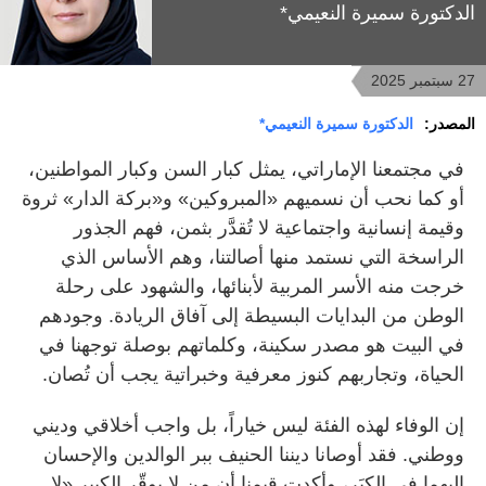
الدكتورة سميرة النعيمي*
27 سبتمبر 2025
المصدر:
الدكتورة سميرة النعيمي*
في مجتمعنا الإماراتي، يمثل كبار السن وكبار المواطنين،
أو كما نحب أن نسميهم «المبروكين» و«بركة الدار» ثروة
وقيمة إنسانية واجتماعية لا تُقدَّر بثمن، فهم الجذور
الراسخة التي نستمد منها أصالتنا، وهم الأساس الذي
خرجت منه الأسر المربية لأبنائها، والشهود على رحلة
الوطن من البدايات البسيطة إلى آفاق الريادة. وجودهم
في البيت هو مصدر سكينة، وكلماتهم بوصلة توجهنا في
الحياة، وتجاربهم كنوز معرفية وخبراتية يجب أن تُصان.
إن الوفاء لهذه الفئة ليس خياراً، بل واجب أخلاقي وديني
ووطني. فقد أوصانا ديننا الحنيف ببر الوالدين والإحسان
إليهما في الكِبَر، وأكدت قيمنا أن من لا يوقّر الكبير «لا