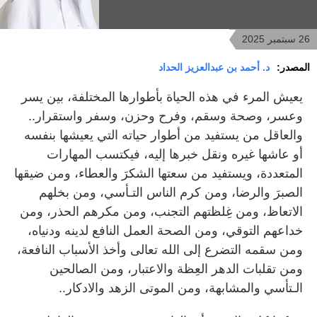
26 سبتمبر 2025
المصدر:
د. أحمد بن عبدالعزيز الحداد
يعيش المرء في هذه الحياة بأطوارها المختلفة، بين يسر
وعسر، وصحة وسقم، وفرح وحزن، وسفر واستقرار..
والعاقل من يستفيد من أطوار حياته التي يعيشها بنفسه
أو عاشها غيره ونقل خبرها إليه، فيكتسب المهارات
المتعددة، ويستفيد من سعتها الشكرَ والعطاء، ومن ضيقها
الصبرَ والرضا، ومن كرم الناس التـأسي، ومن بخلهم
الاتعاظ، ومن غِلظتهم التجنب، ومن مكرهم الحذر، ومن
خداعهم التوقي، ومن الصحة العمل النافع لدينه ودنياه،
ومن سقمه التضرع إلى الله تعالى وأخذ الأسباب النافعة،
ومن تقلبات الدهر العِظة والاعتبار، ومن الصالحين
الـتأسي والمشابهة، ومن الموتى الزهد والادكار..