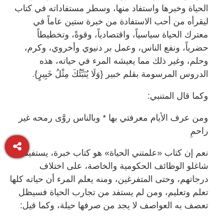
الحياة وخبرها واستفاد منها، وسطر مستفاداته في كتاب
ليقرأه من أحب الاستفادة من خبرة ستين عاماً في
معترك الحياة سياسياً، واقتصادياً، وقوةً، وتخطيطاً
حضرياً، ونفع الناس، وعمل بر دنيوي وأخروي، وكرم،
وحلم، وغير ذلك مما يعيشه المرء في حياته، هذه
الدروس المرسومة بقلم خبير {وَلَا يُنَبِّئُكَ مِثْلُ خَبِيرٍ}.
وكما قال المتنبي:
ومن عرف الأيام ‌معرفتي ‌بها * وبالناس روَّى رمحه غير
راحمِ
نعم إن كتاب «علمتني الحياة» هو كتاب خبرة، يستفيد منه
شاغلو الوظائف الحكومية والخاصة، على اختلاف
درجاتهم، وحتى المتفرغين، ومنه يعلم المرء أن حياته كلها
تعلم وتعليم، ومن لم يستفد من تجارب الحياة فسيظل
تعصف به العواصف لا يجد من صرفها حيلة، وكما قيل: