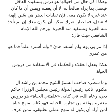
وهكذا كل حال من أحوالها هو درس يستفيده العاقل
فيعمل بما يراه صالحاً له، لا أن يغفله ويظن أن ما كان
عند غيره لا يكون معه، فإن تقلبات الدهر هي سُنن إلهية
لا تتبدل، فما صار لغيرك يمكن أن يكون معك إن لم تأخذ
منه العبرة وتستفيد منه الخبرة، ورحم الله الإمام
الشافعي حيث قال:
إذا مر بي يوم ولم أستفد هدىً * ولم أستزد علماً فما هو
من عمري
هكذا يفعل العقلاء والحكماء في الاستفادة من دروس
الحياة.
وما سطَّره صاحب السموّ الشيخ محمد بن راشد آل
مكتوم، نائب رئيس الدولة رئيس مجلس الوزراء حاكم
دبي، رعاه الله، في كتابه، «علمتني الحياة» هو دروس
معتبرة موثقة من تجارب الحياة، فهو كتاب منهج حياة
لمن أراد أن يكون له منهج عملي تطبيقي، ممن عرف