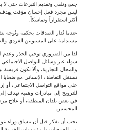
جمع وتلقي وتقديم التبرعات حتى لا يج
ليس مجرد فعل إحسان مؤقت يهدف لسد
أكثر استقراراً وتماسكاً.
عندما تُدار الصدقات بحكمة وتُوجه بش
مستدامة على المستويين الفردي وال
لذا من الضروري توخي الحذر وعدم ال
سواء عبر وسائل التواصل الاجتماعي أ
والمحال التجارية، وألا نكون فريسة لب
تستغل التعاطف الإنساني مع ضحايا 
على مواقع التواصل الاجتماعي، أو إ
للترويج إلى مبادرات وهمية تهدف إلى
في بعض بلدان المنطقة، أو علاج مرضى
المحسنين.
يجب أن نفكر قبل أن ننساق وراء عواط
من الجمعيات والمؤسسات الخيرية ال