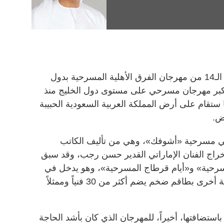
تشارك الإمارات هذا العام في الدورة الـ14 من مهرجان الفرق الأهلية المسرحية بدول
ُ أكبر مهرجان مسرحي على مستوى دول الخليج منذ
ها ستقام على أرض المملكة العربية السعودية الحبيبة
اض.
ني مسرحية «أشوفك»، وهي من تأليف الكاتب
إخراج الفنان الإماراتي القدير حسن رجب، وقد سبق
مسرحية» و«أيام قرطاج المسرحية»، وهو يدخل في
مسابقة الغد مع خمسة عروض خليجية أخرى بطاقم ضخم يضم أكثر من 30 فنياً وممثلاً
استضافتها، أخيراً، للمهرجان الذي كان بأشد الحاجة