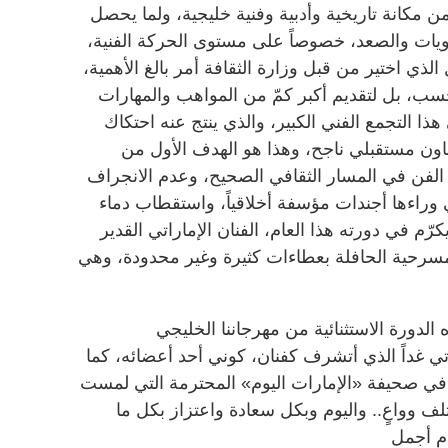
من مكانة تاريخية وأدبية وفنية خليجية، ولما يحصل
ويات والصعد، خصوصاً على مستوى الحركة الفنية،
لذي اختير من قبل وزارة الثقافة أمر بالغ الأهمية،
ب، بل لتقديم أكبر كمّ من المواهب والمهارات
ا التجمع الفني الكبير، والذي ينتج عنه احتكاك
اون مستقبلي ناجح، وهذا هو الهدف الأول من
الفن في المسار الثقافي الصحيح، وعدم الانجراف
في وراءها أجندات مؤسفة أخلاقياً، واستقطاب دماء
رّم في دورته هذا العام، الفنان الإماراتي القدير
سرحية الحافلة بعطاءات كثيرة وغير محدودة، وهي
الدورة الاستثنائية من مهرجاننا الخليجي
تي غداً الذي أتشرف كفنان، كوني أحد أعضائه، كما
بة في صحيفة «الإمارات اليوم» المحترمة التي لمست
لف وواعٍ.. واليوم وبكل سعادة واعتزاز بكل ما
دم أجمل