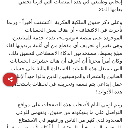
إيجابي وطبيعي في هذه المنصات التي قريباً تحتفي
بعامها الـ20.
وعلى ذكر حقوق الملكية الفكرية، اكتشفت أخيراً - وربما
تأخرت في الاكتشاف - أن هناك بعض الحسابات
الموجودة على منصة «يوتيوب»، تقدم خدمة للمتابعين،
وهي تغيير أو تحريف أي مقطع من أي أغنية يريدونها لقاء
مبلغ بسيط، مستخدمين الذكاء الاصطناعي لتحقيق ذلك،
وكان أمراً محزناً أن أعرف أن هناك عشرات الحسابات
التي تستغل هذه التقنيات للاستفادة المالية على حساب
الفنانين والشعراء والموسيقيين الذين بذلوا جهداً لإنتاج
عمل إبداعي يتم نسفه وتحريفه في لحظات باستخدام
هذه الأدوات!
رغم لومي التام لأصحاب هذه الصفحات على مواقع
التواصل على ما ينتهكونه من حقوق، وتفهمي للوعي
المحدود لدى كثير من الناس ورغبتهم في الاستمتاع
بالمحتوى المنسوخ أو المحرّف أو أياً كان لأنه يعتبر ترفيهاً