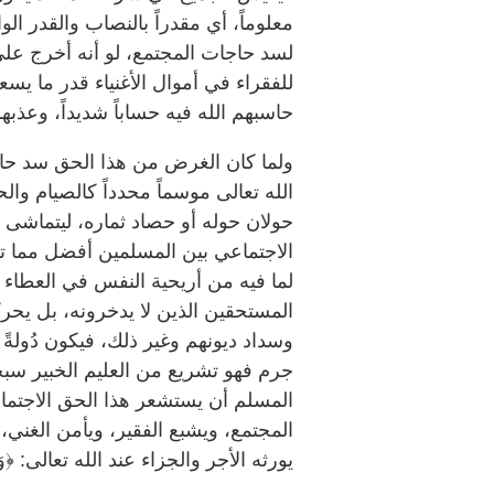
معلوماً، أي مقدراً بالنصاب والقدر ا
لسد حاجات المجتمع، لو أنه أخرج عل
للفقراء في أموال الأغنياء قدر ما يس
حاسبهم الله فيه حساباً شديداً، وعذبهم ع
ولما كان الغرض من هذا الحق سد حا
الله تعالى موسماً محدداً كالصيام وا
حولان حوله أو حصاد ثماره، ليتماشى م
الاجتماعي بين المسلمين أفضل مما ت
لما فيه من أريحية النفس في العطاء ل
المستحقين الذين لا يدخرونه، بل يح
وسداد ديونهم وغير ذلك، فيكون دُولةً 
جرم فهو تشريع من العليم الخبير سبح
المسلم أن يستشعر هذا الحق الاجتماع
المجتمع، ويشبع الفقير، ويأمن الغني، و
يورثه الأجر والجزاء عند الله تعالى: ﴿وَمَا عِنْ