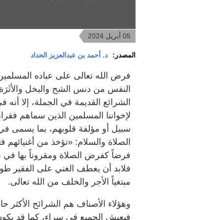
05 أبريل 2024
المصدر:
د. أحمد بن عبدالعزيز الحداد
فرض الله تعالى على عباده المسلمين ح
النفس من دنس الشح والبخل والأثَرَة،
الشرائع القديمة في الجملة، إلا أنه في
لإخواننا المسلمين الذين سماهم فقراء 
سبيل أو مؤلفة قلوبهم، بما يسمى في 
الصلاة والسلام: «تؤخذ من أغنيائهم ف
فلابد أن يعطف الغني على الفقير طوعاً
مبتغياً الأجر والخلف من الله تعالى.
وهؤلاء الأصناف هم الشرائح الأكثر ح
فيعيش الجميع في سراء، كما قد يكون