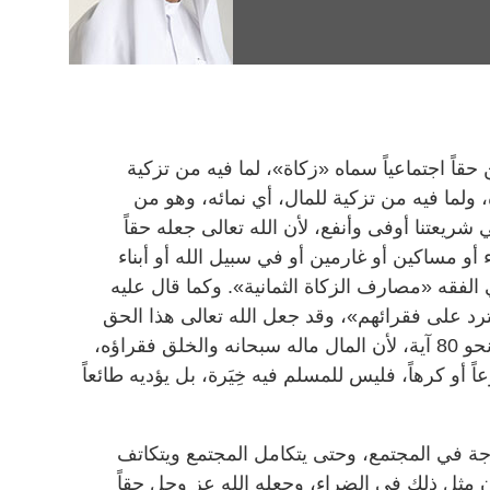
قاً اجتماعياً سماه «زكاة»، لما فيه من تزكية
 ولما فيه من تزكية للمال، أي نمائه، وهو من
 شريعتنا أوفى وأنفع، لأن الله تعالى جعله حقاً
أو مساكين أو غارمين أو في سبيل الله أو أبناء
الفقه «مصارف الزكاة الثمانية». وكما قال عليه
ترد على فقرائهم»، وقد جعل الله تعالى هذا الحق
فرضاً كفرض الصلاة ومقروناً بها في نحو 80 آية، لأن المال ماله سبحانه والخلق فقراؤه،
 أو كرهاً، فليس للمسلم فيه خِيَرة، بل يؤديه طائعاً
اجة في المجتمع، وحتى يتكامل المجتمع ويتكاتف
 مثل ذلك في الضراء، وجعله الله عز وجل حقاً