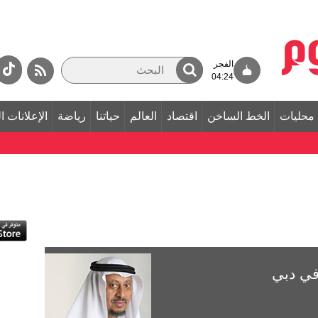
الفجر
04:24
محليات
الخط الساخن
اقتصاد
العالم
حياتنا
رياضة
الإعلانات ا
 في دبي