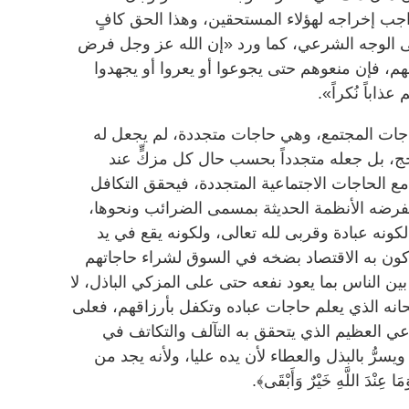
لواجب إخراجه لهؤلاء المستحقين، وهذا الحق كافٍ
ى الوجه الشرعي، كما ورد «إن الله عز وجل فرض
عهم، فإن منعوهم حتى يجوعوا أو يعروا أو يجهدوا
ذاباً نُكراً».
جات المجتمع، وهي حاجات متجددة، لم يجعل له
لحج، بل جعله متجدداً بحسب حال كل مزكٍّ عند
ع الحاجات الاجتماعية المتجددة، فيحقق التكافل
فرضه الأنظمة الحديثة بمسمى الضرائب ونحوها،
كونه عبادة وقربى لله تعالى، ولكونه يقع في يد
ركون به الاقتصاد بضخه في السوق لشراء حاجاتهم
بين الناس بما يعود نفعه حتى على المزكي الباذل، لا
انه الذي يعلم حاجات عباده وتكفل بأرزاقهم، فعلى
ي العظيم الذي يتحقق به التآلف والتكاتف في
يسرُّ بالبذل والعطاء لأن يده عليا، ولأنه يجد من
دَ اللَّهِ خَيْرٌ وَأَبْقَى﴾.