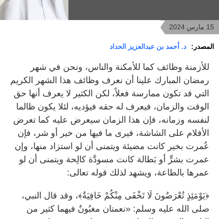
15 مارس 2024
المصدر:
د. أحمد بن عبدالعزيز الحداد
للأزمنة وظائف كما للأمكنة والناس، ونحن في شهر
رمضان المبارك علينا أن نعرف وظائف هذا الشهر الكريم
التي قد تكون ممارسة فعلاً، لكن الكثير لا يعرف أنها حق
الوقت والزمان، فيعرف له حقه فيؤديه، لئلا يكون ظالما
لنفسه وزمانه، فإن هذا الزمان سيعرض عليه كما تعرض
الأفلام على الشاشة، فيرى ما فيها من خير أو شر، فإن
عُمرت بخير كانت مضيئة ويتمنى أن لو استزاد منها، وإن
عمرت بشرٍّ أو بَطالة كانت مسودَّة كالِحة ويتمنى أن لو
عمرها بالطاعة، ويشهد لذلك قوله تعالى:
﴿يَوْمَئِذٍ تُعْرَضُونَ لَا تَخْفَى مِنْكُمْ خَافِيَةٌ﴾، وقد قال النبي،
صلى الله عليه وسلم: «نعمتان مغبُونٌ فيهما كثير من