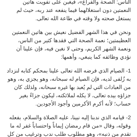
الناس: الصحة والفراغ»، فيغبن على تفويت هاتين
النعمتين دون استغلالهما فيما ينفعه عند ربه، حيث لم
يستغل صحته ولا وقته في طاعة الله تعالى.
ونحن في هذا الشهر الفضيل نعيش بين هاتين النعمتين
العظيمتين؛ نعمة الصحة التي فقدها كثير من الناس،
ونعمة الشهر الكريم، وحتى لا نغبن فيه، فإن علينا أن
نؤدي وظائفه كما ينبغي، وأهمها:
1- الصيام الذي فرضه الله تعالى علينا بمحكم كتابه لنزداد
به زُلفى لديه، فإن الصيام له سبحانه، وهو يجزي به، وهو
من العبادات التي لم يُعبد بها غيره سبحانه، ولذلك كان
جزاؤه بيده تعالى، لا يكله لملائكته، ليكون جزاءً بغير
حساب؛ لأنه أكرم الأكرمين وأجود الأجودين.
2- قيامه الذي ندبنا إليه نبينا، عليه الصلاة والسلام، بفعله
وقوله، وقال «من قام رمضان إيماناً واحتساباً غفر له ما
تقدم من ذنبه»، وهو مطلوب طلب ندب وترغيب من كل