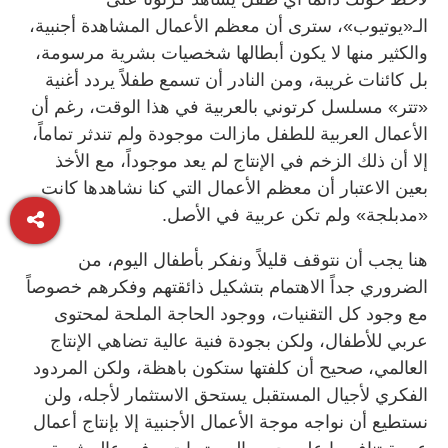
الـ«يوتيوب»، سترى أن معظم الأعمال المشاهدة أجنبية،
والكثير منها لا يكون أبطالها شخصيات بشرية مرسومة،
بل كائنات غريبة، ومن النادر أن تسمع طفلاً يردد أغنية
«تتر» مسلسل كرتوني بالعربية في هذا الوقت، رغم أن
الأعمال العربية للطفل مازالت موجودة ولم تندثر تماماً،
إلا أن ذلك الزخم في الإنتاج لم يعد موجوداً، مع الأخذ
بعين الاعتبار أن معظم الأعمال التي كنا نشاهدها كانت
«مدبلجة» ولم تكن عربية في الأصل.
هنا يجب أن نتوقف قليلاً ونفكر بأطفال اليوم، من
الضروري جداً الاهتمام بتشكيل ذائقتهم وفكرهم خصوصاً
مع وجود كل التقنيات، ووجود الحاجة الملحة لمحتوى
عربي للأطفال، ولكن بجودة فنية عالية تضاهي الإنتاج
العالمي، صحيح أن كلفتها ستكون باهظة، ولكن المردود
الفكري لأجيال المستقبل يستحق الاستثمار لأجله، ولن
نستطيع أن نواجه موجة الأعمال الأجنبية إلا بإنتاج أعمال