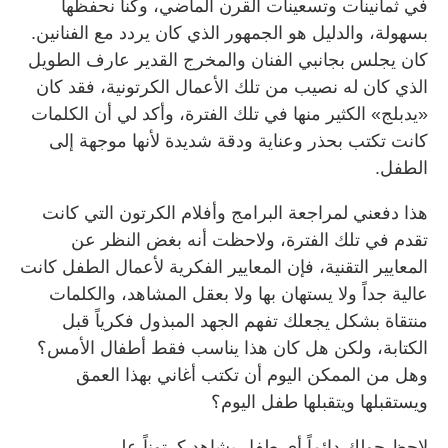
في ثمانينات وتسعينات القرن الماضي، وكنا نحفظها
بسهولة، والدليل هو الجمهور الذي كان يردد مع الفنانين.
كان يجلس بجانبي الفنان والمخرج القدير عارف الطويل
الذي كان له نصيب من تلك الأعمال الكرتونية، فقد كان
«يدبلج» الكثير منها في تلك الفترة، وأكد لي أن الكلمات
كانت تكتب بحذر وعناية ودقة شديدة لأنها موجهة إلى
الطفل.
هذا دفعني لمراجعة البرامج وأفلام الكرتون التي كانت
تقدم في تلك الفترة، ولاحظت أنه بغض النظر عن
المعايير التقنية، فإن المعايير الفكرية لأعمال الطفل كانت
عالية جداً ولا يستهان بها ولا بعقل المشاهد، والكلمات
منتقاة بشكل يجعلك تفهم الجهد المبذول فكرياً قبل
الكتابة، ولكن هل كان هذا يناسب فقط أطفال الأمس؟
وهل من الممكن اليوم أن تكتب أغاني بهذا العمق
ويستقبلها ويتقبلها طفل اليوم؟
لاحظ حولك دائماً أي طفل يشاهد كرتوناً على