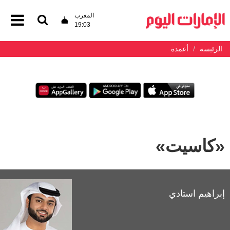
المغرب
19:03
الرئيسة
أعمدة
«كاسيت»
إبراهيم استادي