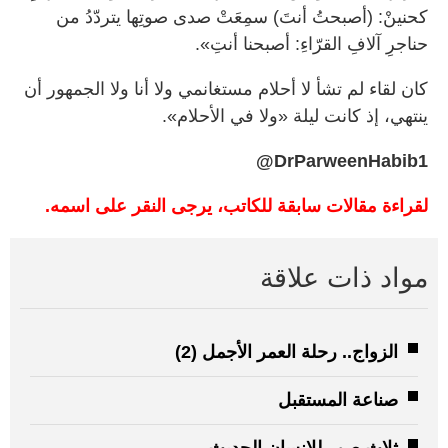
كحنينْ: (أصبحتُ أنتَ) سمِعَتْ صدى صوتِها يتردّدُ من
حناجرِ آلافِ القرّاءِ: أصبحنا أنتِ».
كان لقاء لم تشأ لا أحلام مستغانمي ولا أنا ولا الجمهور أن
ينتهي، إذ كانت ليلة «ولا في الأحلام».
DrParweenHabib1@
لقراءة مقالات سابقة للكاتب، يرجى النقر على اسمه.
مواد ذات علاقة
الزواج.. رحلة العمر الأجمل (2)
صناعة المستقبل
ثلاث صور للإنسان الحديث