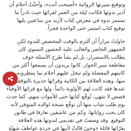
وتوقيع سيرتها الروائية «أصبحت أنت»، وأحبَّتْ أحلام أن
أدير ندوتها فكانت ليلة من العمر لقرائها حيث نادراً ما
تستمر ندوة في معرض كتاب لأزيد من ساعتين يليها
توقيع كتاب استمر حتى الواحدة فجراً.
حاولتُ مراراً أن ألتزم بالوقت المخصص للندوة لكن
الجمهور الحاضر والغالب عليه الحضور النسوي كان
يطالب بالاستمرار، بل لم يشأ طرح الأسئلة خوف
مقاطعة سير الحوار. كانوا يريدون أن يسمعوا أكثر من
كاتبتهم المفضلة ولم تبخل عليهم أحلام بما ينتظرونه
منها، وهذه العلاقة بين الكاتبة وقرائها جديرة بالتوقف
عندها فقد كانت لهم الأولوية دائماً، ولها مع قرائها الأوفياء
قصص لا تنتهي، تُوقّع كتابها حتى للأموات منهم، كما حدث
يوم طلب شاب منها أن توقّع نسخة لوالده المتوفى لأنه
كان يحب رواياتها، وكم من عاشقين تعارفا في طابور
التوقيع. وقد وصفتُ في تقديمي لندوتها هذه العلاقة
بقرّائها قائلة «وحينَ قالتْ لأبيها في جردةِ عواطفَ شهيّةٍ