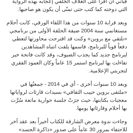
قباني أن أقرأ على الغلاف الخلفي إعجابه بهذه الرواية
التي دوخته كما كتب حتى تمنّى أن يكون هو صاحبها.
وبعد قرابة 10 سنوات من هذا اللقاء الورقي، كانت أحلام
مستغانمي سنة 2004 ضيفة الحلقة الأولى من برنامجي
«نلتقي مع بروين» وكنت قد اقترحت محاورتها لتعطي
دفعاً قوياً للبرنامج، فاسمها يلفت انتباه المشاهدين
لبرنامج جديد كما يجذب الضيوف، وقد كانت فاتحة خير
تفاءلت بها لبرنامج استمر 15 عاماً وكان العمود الفقري
لتجربتي الإعلامية.
وبعد 10 سنوات أخرى - أي في 2014 - جمعتُها في
«ملتقى بروين حبيب الثقافي» بسيدات قارئات لرواياتها
معجبات بكتابتها، حيث جرَتْ جلسة حوارية ماتعة سُرَّت
بها أحلام وقارئاتها يومها.
وجاءت ندوة معرض الشارقة للكتاب أخيراً بعد عقد آخر
للاحتفاء بمرور 30 عاماً على صدور «ذاكرة الجسد»