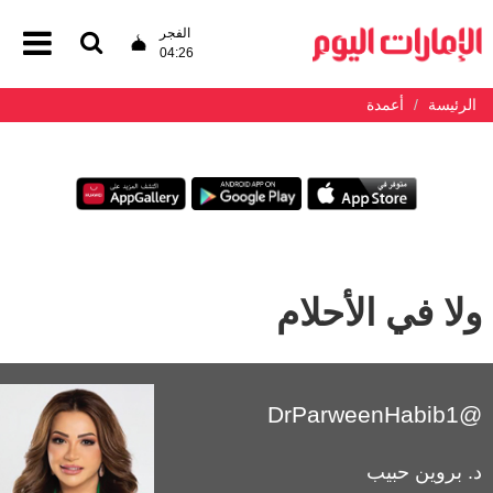
الفجر
04:26
الرئيسة
أعمدة
ولا في الأحلام
@DrParweenHabib1
د. بروين حبيب