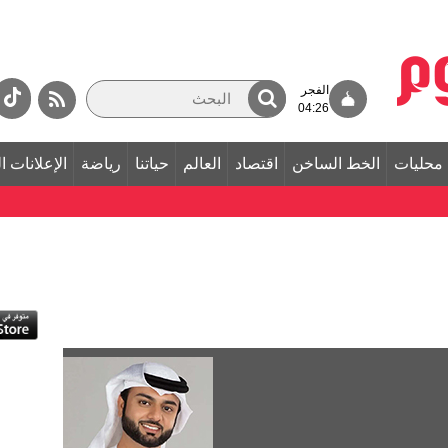
الفجر
04:26
محليات
الخط الساخن
اقتصاد
العالم
حياتنا
رياضة
الإعلانات ا