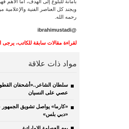
بأمانة للبلوغ إلى الهدف، أما الأهم ف
ويجند كل العناصر الفنية والإعلامية
رحمه الله.
@ibrahimustadi
لقراءة مقالات سابقة للكاتب، يرجى 
مواد ذات علاقة
سلطان الشاعر..«أشحفان القطو
عصي على النسيان
«كارما» يواصل تشويق الجمهور 
«دبي بلس»
يوم العصامة الإماراتية