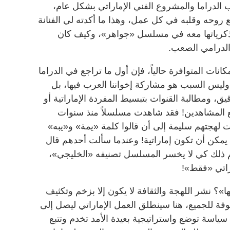
الدراما والمشروع الفني الإماراتي بشكل عام،
 روحه وقلبه في كل عمل، وهذا ما أكدته لي الفنانة
ذكرياتها معه في مسلسل «جواهر»، وكيف كان
 الدرامي الصعب.
انات المتوافرة حالياً، فإن أول ما تراجع في الدراما
 وليس السبب هو مشاركة إخواننا العرب فيها، بل
ق، ومطالبة القنوات بتبسيط المفردة الإماراتية أو
ع المشاهدين! فقد شاهدت مسلسلاً منذ سنوات
 لهجتهم سليمة إلى أن قالوا كلمة «يمة» و«يبه»
لا يمكن أن تكون إماراتية! وعندما سألت أحدهم قال
م ذلك كي لا يخسر المسلسل تصنيفه «الخليجي»،
اتي «فقط»!
ا»؟ نشر اللهجة والثقافة لا يكون إلا بزخم وتكثيف
ألوفة للجميع، هنا سينطلق العمل الإماراتي ليصل إلى
 سياسة توضع واستراتيجية بعيدة الأمد تخدم وتتبع