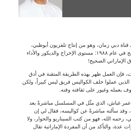
ة دبي زمان، وهو من إنتاج تلفزيون أبوظبي،
أبهرتني كل عناصر المسلسل الذي أنتج في عام ١٩٨٨: مستوى الإخراج والديكور والأداء
ق الإماراتي الصحيح!
، فإن العمل ظهر بهذه الطريقة المتقنة في أدق
ن الذين عملوا خلف الكواليس فريق ليس كبيراً، ولكن
ف بعمله وغيور على ثقافته وفنه.
ي عمر غباش، الذي مثّل في المسلسل مباشرةً بعد
، وقد سألته مباشرةً عن كواليسه، فقال لي إن
، رحمه الله، فهو من كتب السيناريو والحوار، ولا
ت عدة، والتأكد من أن المفردة الإماراتية تقال