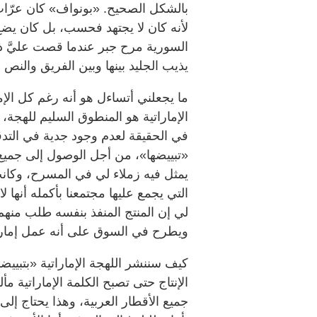
بالشكل الصحيح. «بونواف» كان عرّاب 
لأنه كان لا يجتهد فحسب، بل كان يضع
السورية مرح جبر عندما قصت عليَّ 
يذيب الجليد بينها وبين الفريق والنص
ما يجعلني أتساءل هو أنه رغم كل الإمك
الإماراتية هو المنطوق السليم للهجة،
في الحقيقة لعدم وجود جدية في التدقي
«تبييضها»، من أجل الوصول إلى جمي
يمثل فيه زملاء لي في المسرح، وكانت
التي يجمع عليها مجتمعنا بأكمله أنها 
لي إن المنتج المنفذ بنفسه طلب منه
ويطرح في السوق على أنه عمل إمار
كيف سننشر اللهجة الإماراتية «بتبييضه
الإنتاج حتى تصبح الكلمة الإماراتية م
جميع الأقطار العربية، وهذا يحتاج إلى