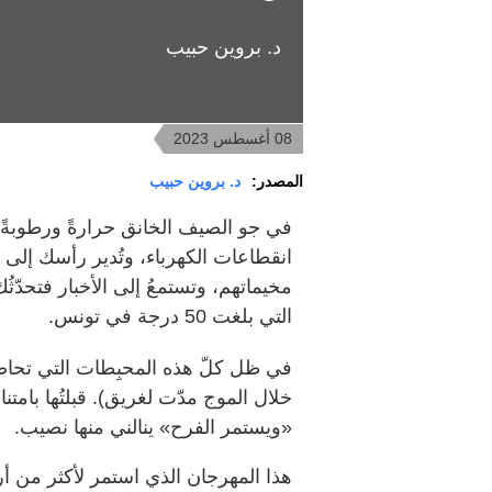
د. بروين حبيب
08 أغسطس 2023
المصدر:
د. بروين حبيب
في جو الصيف الخانق حرارةً ورطوبةً 
انقطاعات الكهرباء، وتُدير رأسك إلى ل
مخيماتهم، وتستمعُ إلى الأخبار فتحدّث
التي بلغت 50 درجة في تونس.
في ظل كلّ هذه المحبِطات التي تحاصر
خلال الموج مدّت لغريق). قبلتُها بامتن
«ويستمر الفرح» ينالني منها نصيب.
هذا المهرجان الذي استمر لأكثر من أ