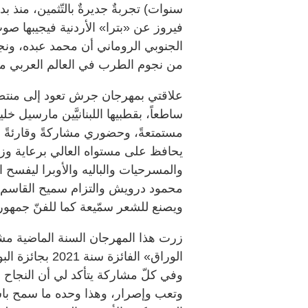
سنوات) تجربةٌ جديرةٌ بالتّثمين، منذ ب
فيروز عن «بترا» الأردنية فيجيبها ص
الجنوبي الروماني أن محمد عبده، ونجا
من نجوم الطرب في العالم العربي مرّ
علاقتي بمهرجان جرش تعود إلى منتصف 
ساطعاً، بقطبيها اللبنانيَّين مارسيل 
مستمتعةً، وحضوري مشاركةً وقارئةً
يحافظ على مستواه العالي برعاية وزا
والمسرحيات والباليه والأوبرا ليفسح 
محمود درويش والتزام سميح القاسم و
ويصنع للشعر سمّيعة كما للفنّ جمهور
زرت هذا المهرجان السنة الماضية م
الوراق» الفائزة
وفي كلّ مشاركة يتأكد لي أن النجاح
وتعب وإصرار، وهذا وحده ما سمح ب