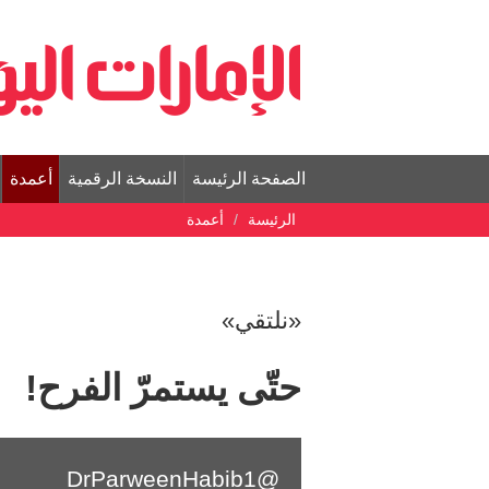
الصفحة الرئيسة
النسخة الرقمية
أعمدة
الرئيسة
أعمدة
«نلتقي»
حتّى يستمرّ الفرح!
@DrParweenHabib1