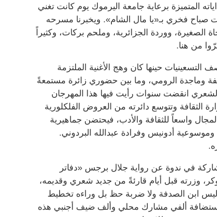
داياته المتميزة برعاية جامعة اليرموك يوم كانت تغني
وت صباح فخري بـ«يا مال الشام». ويخبرنا مسرحه
ة الصغيرة، ووردة الجزائرية، وملحم بركات، وكثيراً
وا من هنا.
التسعينيات حينها كان وهج الأغنية الملتزمة
خليفة وماجدة الرومي، وما بين حضوري زائرة مستمعةً
 لشعري انقضت سنوات رأيت فيها هذا المهرجان
رة الثقافة وتتوسع دائرته من العروض الفلكلورية
المجال واسعاً للثقافة والأدب، فيحتضن جماهيرية
موسوعية أدونيس وفرادة عبدالله البردوني.
ه.
شاركة في ندوة عن رواية جلال برجس «دفاتر
 سنة 2021 بجائزة البوكر، وزرته قبل أيام قارئةً من جديد شعري وقديمه،
 ليس ابن الصدفة ولا ضربة حظ بل وراءه تخطيط
استضافة ألفي مشارك محلي وألف ضيف أجنبي هذه