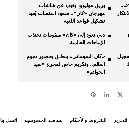
«الألعاب والرياضات الرقمية 2026»..
بريق هوليوود يغيب عن شاشات
ابتكار
مهرجان «كان».. صعود المنصات يُعيد
تشكيل قواعد اللعبة
دبي تعود إلى «كان» بمقومات تجتذب
الإنتاجات العالمية
 للتسجيل
«كان السينمائي» ينطلق بحضور نجوم
م الشاب» و15
العالم.. وتكريم خاص لمخرج «سيد
الخواتم»
لتحرير
الشروط والأحكام
سياسة الخصوصية
اتصل بنا