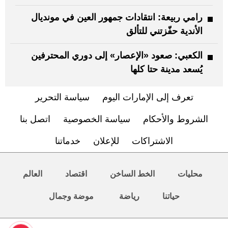
رامي ربيعة: انتقادات جمهور العين في مونديال
الأندية حفّزتني للتألق
الكعبي: صعود «الإعصار» إلى دوري المحترفين
يُسعد مدينة حتا كلها
تعرف إلى الإمارات اليوم
سياسة التحرير
الشروط والأحكام
سياسة الخصوصية
اتصل بنا
الاشتراكات
للإعلان
خدماتنا
محليات
الخط الساخن
اقتصاد
العالم
حياتنا
رياضة
موضة وجمال