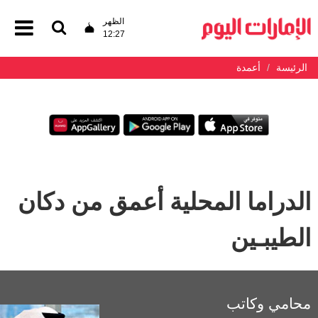
الظهر
12:27
الرئيسة
أعمدة
الدراما المحلية أعمق من دكان
الطيبـين
محامي وكاتب