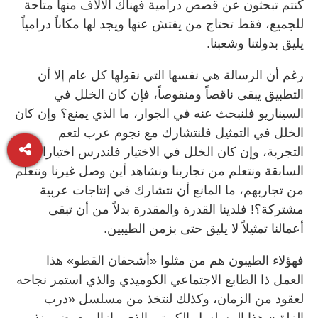
كنتم تبحثون عن قصص درامية فهناك الآلاف منها متاحة
للجميع، فقط تحتاج من يفتش عنها ويجد لها مكاناً درامياً
يليق بدولتنا وشعبنا.
رغم أن الرسالة هي نفسها التي نقولها كل عام إلا أن
التطبيق يبقى ناقصاً ومنقوصاً، فإن كان الخلل في
السيناريو فلنبحث عنه في الجوار، ما الذي يمنع؟ وإن كان
الخلل في التمثيل فلنتشارك مع نجوم عرب لتعم
التجربة، وإن كان الخلل في الاختيار فلندرس اختياراتنا
السابقة ونتعلم من تجاربنا ونشاهد أين وصل غيرنا ونتعلم
من تجاربهم، ما المانع أن نتشارك في إنتاجات عربية
مشتركة؟! فلدينا القدرة والمقدرة بدلاً من أن تبقى
أعمالنا تمثيلاً لا يليق حتى بزمن الطيبين.
فهؤلاء الطيبون هم من مثلوا «أشحفان القطو» هذا
العمل ذا الطابع الاجتماعي الكوميدي والذي استمر نجاحه
لعقود من الزمان، وكذلك لنتخذ من مسلسل «درب
الزلق» هذا المسلسل الكويتي الذي مازال يعرض منذ