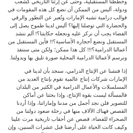
وخططنا المستقبلية، وحتى عن إرثنا التاريخي كشعب
ودولة، أليس من الممكن أن نضع كل هذه المقومات في
قوالب درامية تشبه الإمارات وتُعبر عن التطور والرقي
والحضارة التي توصلنا إليها؟ أليس لدينا طموح يصل إلى
الفضاء يجب أن نركز عليه ونجعله حكايتنا؟! ألم ننشد
المستقبل ونضع أحجاره الأساسية؟!! فأين المستقبل من
أعمالنا الدرامية؟!!! كل هذا ممكن؛ ولكن متى سننفذ
ونرسم لأعمالنا الدرامية المحلية صورة تليق بها وبدولتنا.
إذا فتشنا عن الإنتاج الدرامي، سنجد بأن لدينا في
الإمارات شركات إنتاج عالمية تقوم بإنتاج العديد من
المسلسلات والأعمال الدرامية في الكثير من البلدان
فالمسألة ليست بقوة الإنتاج، وإذا بحثنا عن أماكن
للتصوير فلن نجد أجمل من مدننا وإماراتنا، وإذا أردنا
القصص فهناك الآلاف منها في رحلة صعود دولتنا من
الصحراء للفضاء، قصص عن أحقاب تاريخية مرت علينا
وكيف كانت الحياة على أرضنا قبل عشرات السنين، وإن