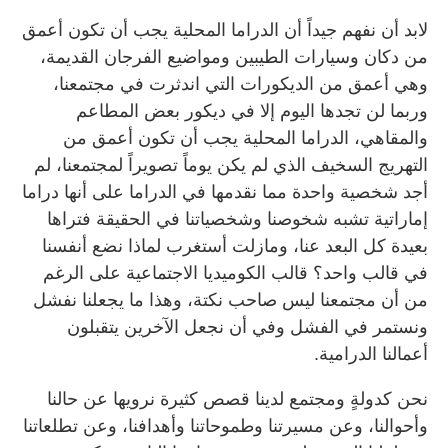
لابد أن نفهم جيداً أن الدراما المحلية يجب أن تكون أعمق
من دكان وسيارات الطيبين ومواضيع الفرجان القديمة،
وهي أعمق من الديكورات التي اندثرت في مجتمعنا،
وربما لن تجدها اليوم إلا في ديكور بعض المطاعم
والمقاهي، الدراما المحلية يجب أن تكون أعمق من
التهريج السخيف الذي لم يكن يوماً تصويراً لمجتمعنا، لم
أجد شخصية واحدة مما نقدمها في الدراما على أنها دراما
إماراتية تشبه شخوصنا وشخصياتنا في الحقيقة فتراها
بعيدة كل البعد عنا، ومازلت أستغرب لماذا نضع أنفسنا
في قالب واحد؟ قالب الكوميديا الاجتماعية على الرغم
من أن مجتمعنا ليس صاحب نكتة، وهذا ما يجعلنا نفشل
ونستمر في الفشل وفي أن نجعل الآخرين يتقبلون
أعمالنا الدرامية.
نحن كدولةٍ ومجتمع لدينا قصص كثيرة نرويها عن حالنا
وأحوالنا، وعن مسيرتنا وطموحاتنا وأهدافنا، وعن تطلعاتنا