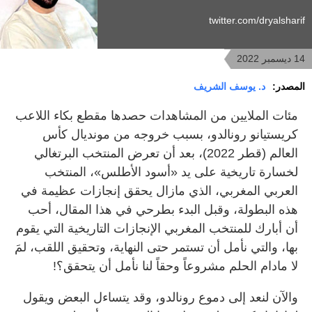
twitter.com/dryalsharif
14 ديسمبر 2022
المصدر:
د. يوسف الشريف
مئات الملايين من المشاهدات حصدها مقطع بكاء اللاعب
كريستيانو رونالدو، بسبب خروجه من مونديال كأس
العالم (قطر 2022)، بعد أن تعرض المنتخب البرتغالي
لخسارة تاريخية على يد «أسود الأطلس»، المنتخب
العربي المغربي، الذي مازال يحقق إنجازات عظيمة في
هذه البطولة، وقبل البدء بطرحي في هذا المقال، أحب
أن أبارك للمنتخب المغربي الإنجازات التاريخية التي يقوم
بها، والتي نأمل أن تستمر حتى النهاية، وتحقيق اللقب، لمَ
لا مادام الحلم مشروعاً وحقاً لنا نأمل أن يتحقق؟!
والآن لنعد إلى دموع رونالدو، وقد يتساءل البعض ويقول