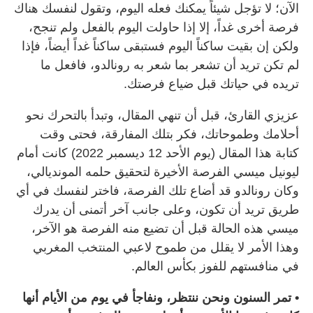
الآن؛ لا تؤجل شيئاً يمكنك فعله اليوم، وتقول لنفسك هناك
فرصة أخرى غداً، إلا إذا حاولت اليوم بالفعل ولم تنجح،
ولكن إن بقيت ساكناً اليوم فستبقى ساكناً غداً أيضاً، فإذا
لم تكن تريد أن تشعر بما شعر به رونالدو، فافعل ما
تريده في حياتك قبل ضياع فرصتك.
عزيزي القارئ، قبل أن تنهي المقال، وتبدأ بالتحرك نحو
أحلامك وطموحاتك، فكر بتلك المفارقة، فحتى وقت
كتابة هذا المقال (يوم الأحد 12 ديسمبر 2022) كانت أمام
ليونيل ميسي الفرصة الأخيرة لتحقيق حلمه المونديالي،
وكان رونالدو قد أضاع تلك الفرصة، فاختر لنفسك في أي
طريق تريد أن تكون، وعلى جانب آخر أتمنى أن يدرك
ميسي هذه الحالة قبل أن تضيع منه الفرصة هو الآخر،
وهذا الأمر لا يقلل من طموح لاعبي المنتخب المغربي
في منافستهم للفوز بكأس العالم.
• تمر السنون ونحن ننتظر، ونفاجأ في يوم من الأيام أنها