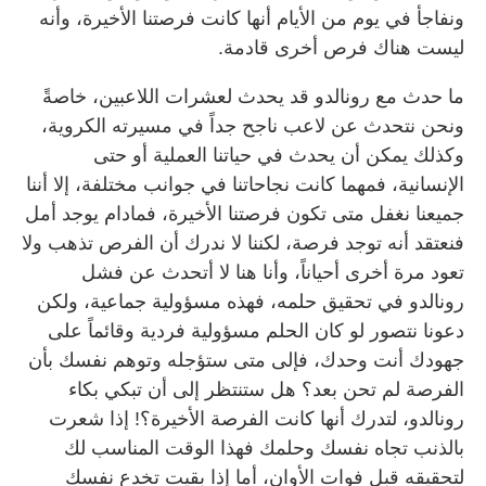
ونفاجأ في يوم من الأيام أنها كانت فرصتنا الأخيرة، وأنه
ليست هناك فرص أخرى قادمة.
ما حدث مع رونالدو قد يحدث لعشرات اللاعبين، خاصةً
ونحن نتحدث عن لاعب ناجح جداً في مسيرته الكروية،
وكذلك يمكن أن يحدث في حياتنا العملية أو حتى
الإنسانية، فمهما كانت نجاحاتنا في جوانب مختلفة، إلا أننا
جميعنا نغفل متى تكون فرصتنا الأخيرة، فمادام يوجد أمل
فنعتقد أنه توجد فرصة، لكننا لا ندرك أن الفرص تذهب ولا
تعود مرة أخرى أحياناً، وأنا هنا لا أتحدث عن فشل
رونالدو في تحقيق حلمه، فهذه مسؤولية جماعية، ولكن
دعونا نتصور لو كان الحلم مسؤولية فردية وقائماً على
جهودك أنت وحدك، فإلى متى ستؤجله وتوهم نفسك بأن
الفرصة لم تحن بعد؟ هل ستنتظر إلى أن تبكي بكاء
رونالدو، لتدرك أنها كانت الفرصة الأخيرة؟! إذا شعرت
بالذنب تجاه نفسك وحلمك فهذا الوقت المناسب لك
لتحقيقه قبل فوات الأوان، أما إذا بقيت تخدع نفسك