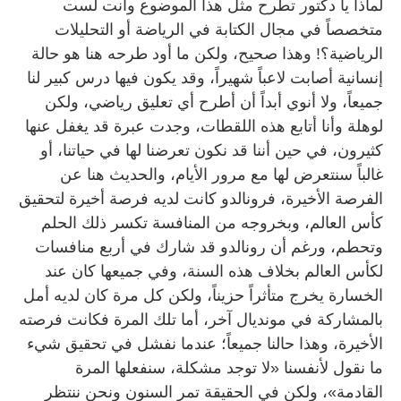
لماذا يا دكتور تطرح مثل هذا الموضوع وأنت لست
متخصصاً في مجال الكتابة في الرياضة أو التحليلات
الرياضية؟! وهذا صحيح، ولكن ما أود طرحه هنا هو حالة
إنسانية أصابت لاعباً شهيراً، وقد يكون فيها درس كبير لنا
جميعاً، ولا أنوي أبداً أن أطرح أي تعليق رياضي، ولكن
لوهلة وأنا أتابع هذه اللقطات، وجدت عبرة قد يغفل عنها
كثيرون، في حين أننا قد نكون تعرضنا لها في حياتنا، أو
غالباً سنتعرض لها مع مرور الأيام، والحديث هنا عن
الفرصة الأخيرة، فرونالدو كانت لديه فرصة أخيرة لتحقيق
كأس العالم، وبخروجه من المنافسة تكسر ذلك الحلم
وتحطم، ورغم أن رونالدو قد شارك في أربع منافسات
لكأس العالم بخلاف هذه السنة، وفي جميعها كان عند
الخسارة يخرج متأثراً حزيناً، ولكن كل مرة كان لديه أمل
بالمشاركة في مونديال آخر، أما تلك المرة فكانت فرصته
الأخيرة، وهذا حالنا جميعاً؛ عندما نفشل في تحقيق شيء
ما نقول لأنفسنا «لا توجد مشكلة، سنفعلها المرة
القادمة»، ولكن في الحقيقة تمر السنون ونحن ننتظر