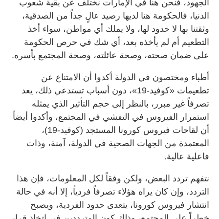
الجهود، فنحن هنا في الإمارات نختلف عن بقية شعوب
الدنيا، فالحكومة هنا لديها رصيد عالٍ جداً من الصدقية،
وثقتنا بها لا حدود لها، ولا يملك أي مواطن، سواء أخذ
التطعيم أم لم يأخذه بعد، أي شك في حرص الحكومة
على ضمان صحته، وصحة عائلته، وصحة المجتمع بأسره.
أطباء ومختصون في الدولة أكدوا أن الامتناع عن
تطعيمات «كوفيد-19»، دون أسباب تستدعي ذلك، يعد
تصرفاً غير مبرر، بالنظر إلى حجم التأثير الذي يمثله
استمرار الفيروس في التفشي في المجتمع، وأكدوا أيضاً
أن لقاحات فيروس كورونا المستجد (كوفيد-19)،
المعتمدة من الجهات الصحية في الدولة، آمنة، وذات
فاعلية عالية.
نتفهم تردد البعض، ولكن وفقاً لكل المعلومات، فإن هذا
التردد، وإن كان يراه هؤلاء تصرفاً فردياً، إلا أنه في حالة
انتشار فيروس كورونا، يتعدى حدود الفردية، ويصبح
خطراً على المجتمع، وذلك كون المترددين في اتخاذ قرار