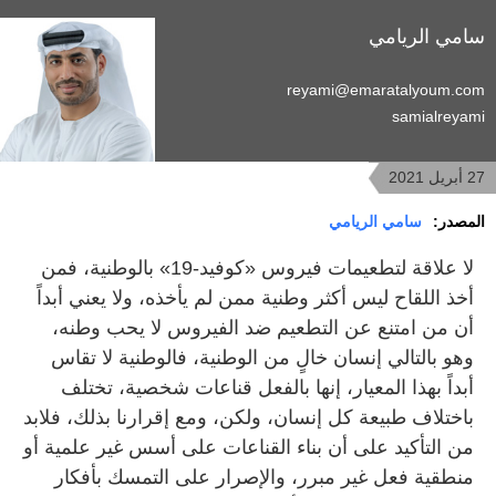
سامي الريامي
reyami@emaratalyoum.com
samialreyami
27 أبريل 2021
المصدر:
سامي الريامي
لا علاقة لتطعيمات فيروس «كوفيد-19» بالوطنية، فمن
أخذ اللقاح ليس أكثر وطنية ممن لم يأخذه، ولا يعني أبداً
أن من امتنع عن التطعيم ضد الفيروس لا يحب وطنه،
وهو بالتالي إنسان خالٍ من الوطنية، فالوطنية لا تقاس
أبداً بهذا المعيار، إنها بالفعل قناعات شخصية، تختلف
باختلاف طبيعة كل إنسان، ولكن، ومع إقرارنا بذلك، فلابد
من التأكيد على أن بناء القناعات على أسس غير علمية أو
منطقية فعل غير مبرر، والإصرار على التمسك بأفكار