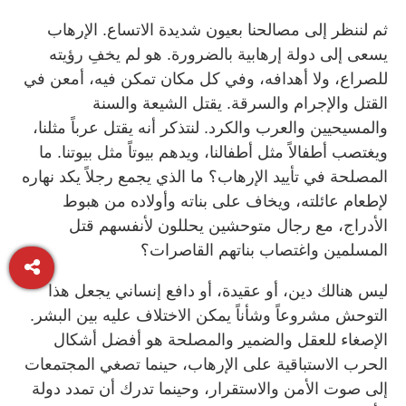
ثم لننظر إلى مصالحنا بعيون شديدة الاتساع. الإرهاب
يسعى إلى دولة إرهابية بالضرورة. هو لم يخفِ رؤيته
للصراع، ولا أهدافه، وفي كل مكان تمكن فيه، أمعن في
القتل والإجرام والسرقة. يقتل الشيعة والسنة
والمسيحيين والعرب والكرد. لنتذكر أنه يقتل عرباً مثلنا،
ويغتصب أطفالاً مثل أطفالنا، ويدهم بيوتاً مثل بيوتنا. ما
المصلحة في تأييد الإرهاب؟ ما الذي يجمع رجلاً يكد نهاره
لإطعام عائلته، ويخاف على بناته وأولاده من هبوط
الأدراج، مع رجال متوحشين يحللون لأنفسهم قتل
المسلمين واغتصاب بناتهم القاصرات؟
ليس هنالك دين، أو عقيدة، أو دافع إنساني يجعل هذا
التوحش مشروعاً وشأناً يمكن الاختلاف عليه بين البشر.
الإصغاء للعقل والضمير والمصلحة هو أفضل أشكال
الحرب الاستباقية على الإرهاب، حينما تصغي المجتمعات
إلى صوت الأمن والاستقرار، وحينما تدرك أن تمدد دولة