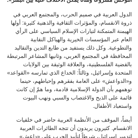
الدول العربية في صميم الحرب، والمجتمع العربي في
ذروة الانقسام، والمؤثرات الثقافية والذهنية كثيرة: أولها
الهيمنة المتمكنة لتيارات الإسلام السياسي على الرأي
العام عبر المؤسسات الخيرية والهياكل النقابية
والتطوعية. وكل ذلك يستفيد من طابع التدين والتقاليد
المحافظة في المجتمع العربي، وثانيها المشاعر المرتبطة
بالقضية الفلسطينية، والعلاقة الوثيقة بين الولايات
المتحدة وإسرائيل، وثالثاً: الخداع الذي تمارسه «القواعد»
و«الدواعش» على العامة بفقرهم وإحباطهم، حينما
توهمهم بأن الدولة الإسلامية قادمة، وما همّ إن كانت
قائمة على الذبح والاغتصاب والسبي ونهب البيوت
واستعباد الأطفال.
أيضاً، الموقف من الأنظمة العربية حاضر في خلفيات
الانقسام. كثيرون يريدون أن تتجه الطائرات العربية
لتدمير إسرائيل، شرطاً لتأييد الحرب على «داعش»