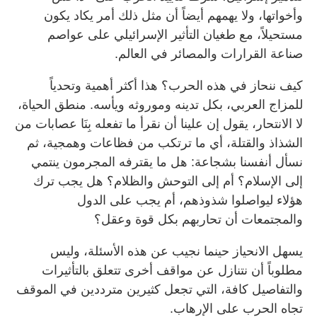
وأخواتها، ولا يهمهم أيضاً أن مثل ذلك أمر يكاد يكون
مستحيلاً، مع طغيان التأثير الإسرائيلي على عواصم
صناعة القرارات والمصائر في العالم.
كيف ننحاز في هذه الحرب؟ هذا أكثر أهمية وتحدياً
للمزاج العربي، بكل تدينه وموروثه ويأسه. منطق الحياة،
لا الانتحار، يقول إن علينا أن نقرأ ما تفعله بِنَا عصابات من
الشذاذ والقتلة، أي ما ترتكب من فظاعات وهمجية، ثم
نسأل أنفسنا بشجاعة: هل ما يقترفه المجرمون ينتمي
إلى الإسلام؟ أم إلى التوحش والظلام؟ هل يجب ترك
هؤلاء ليواصلوا شذوذهم، أم يجب على الدول
والمجتمعات أن تحاربهم بكل قوة وعقل؟
يسهل الانحياز حينما نجيب عن هذه الأسئلة، وليس
مطلوباً أن نتنازل عن مواقف أخرى تتعلق بالتأثيرات
والتفاصيل كافة، التي تجعل كثيرين مترددين في الموقف
تجاه الحرب على الإرهاب.