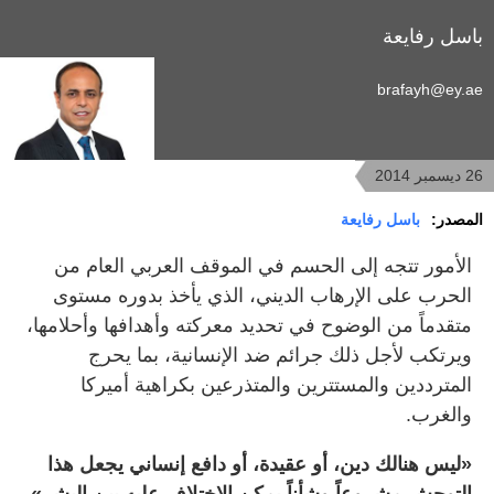
باسل رفايعة
brafayh@ey.ae
26 ديسمبر 2014
المصدر:
باسل رفايعة
الأمور تتجه إلى الحسم في الموقف العربي العام من
الحرب على الإرهاب الديني، الذي يأخذ بدوره مستوى
متقدماً من الوضوح في تحديد معركته وأهدافها وأحلامها،
ويرتكب لأجل ذلك جرائم ضد الإنسانية، بما يحرج
المترددين والمستترين والمتذرعين بكراهية أميركا
والغرب.
«ليس هنالك دين، أو عقيدة، أو دافع إنساني يجعل هذا
التوحش مشروعاً وشأناً يمكن الاختلاف عليه بين البشر».