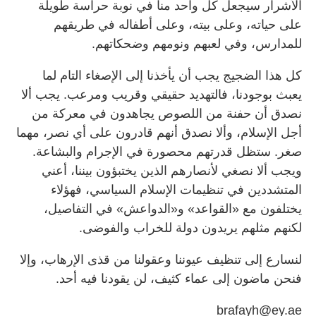
الأشرار سيجعل كل واحد منا في نوبة حراسة طويلة
على حياته، وعلى بيته، وعلى أطفاله في طريقهم
للمدارس، وفي لعبهم ونومهم وضحكاتهم.
كل هذا الضجيج يجب أن يأخذنا إلى الإصغاء التام لما
يعبث بوجودنا، فالتهديد حقيقي وقريب ومرعب. يجب ألا
نصدق أن حفنة من اللصوص يجاهدون في معركة من
أجل الإسلام، وألا نصدق أنهم قادرون على أي نصر، مهما
صغر. ستظل قدرتهم محصورة في الإجرام والبشاعة.
ويجب ألا نصغي لأنصارهم الذين يختبؤون بيننا، أعني
المتشددين في تنظيمات الإسلام السياسي، فهؤلاء
يختلفون مع «القواعد» و«الدواعش» في التفاصيل،
لكنهم مثلهم يريدون دولة للخراب والفوضى.
لنسارع إلى تنظيف عيوننا وعقولنا من قذى الإرهاب، وإلا
فنحن ماضون إلى عماء كثيف، لن يقودنا فيه أحد.
brafayh@ey.ae