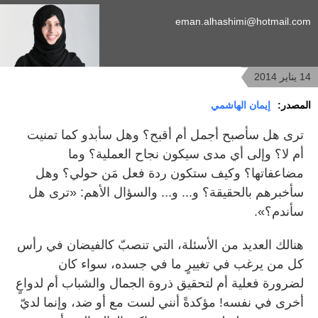
eman.alhashimi@hotmail.com
14 يناير 2014
المصدر:
إيمان الهاشمي
ترى هل سأصبح أجمل أم أقبح؟ وهل سأبدو كما تمنيت
أم لا؟ وإلى أي مدى سيكون نجاح العملية؟ وما
مضاعفاتها؟ وكيف ستكون ردة فعل مَن حولي؟ وهل
سأخبرهم بالحقيقة؟ و... و... والسؤال الأهم: «ترى هل
سأندم؟».
هنالك العديد من الأسئلة، التي تنصبّ كالفيضان في رأس
كل من يرغب في تغييرٍ ما في جسده، سواء كان
لضرورة فعلية أم لتحقيق ذروة الجمال والشباب أم لدواعٍ
أخرى في نفسه! مؤكدةً أنني لست مع أو ضد، وإنما لديّ