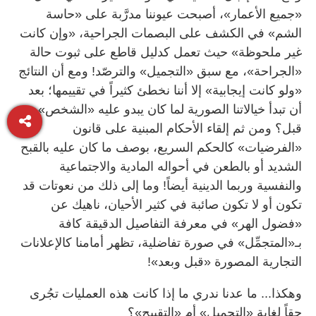
«جميع الأعمار»، أصبحت عيوننا مدرَّبة على «حاسة
الشم» في الكشف على البصمات الجراحية، «وإن كانت
غير ملحوظة» حيث تعمل كدليل قاطع على ثبوت حالة
«الجراحة»، مع سبق «التجميل» والترصّد! ومع أن النتائج
«ولو كانت إيجابية» إلا أننا نخطئ كثيراً في تقييمها؛ بعد
أن تبدأ خيالاتنا الصورية لما كان يبدو عليه «الشخص» من
قبل؟ ومن ثم إلقاء الأحكام المبنية على قانون
«الفرضيات» كالحكم السريع، بوصف ما كان عليه بالقبح
الشديد أو بالطعن في أحواله المادية والاجتماعية
والنفسية وربما الدينية أيضاً! وما إلى ذلك من نعوتات قد
تكون أو لا تكون صائبة في كثير الأحيان، ناهيك عن
«فضول الهر» في معرفة التفاصيل الدقيقة كافة
بـ«المتجمِّل» في صورة تفاضلية، تظهر أمامنا كالإعلانات
التجارية المصورة «قبل وبعد»!
وهكذا... ما عدنا ندري ما إذا كانت هذه العمليات تجُرى
حقاً لغاية «التجميل» أم «التقبيح»؟