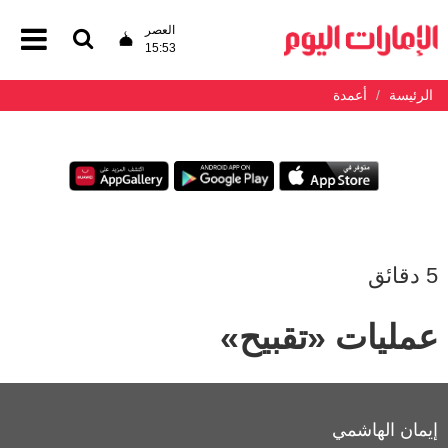
العصر
15:53
الرئيسة
أعمدة
5 دقائق
عمليات «تقبيح»
إيمان الهاشمي