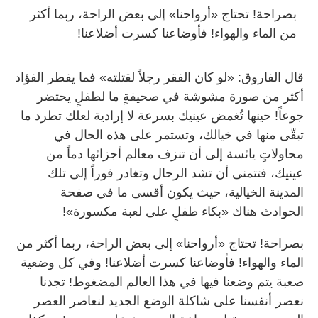
بصراحة! تحتاج «أرواحنا» إلى بعض الراحة، ربما أكثر
من الماء والهواء! فأوضاعنا كسرت أضلاعنا!
قال الفاروق: «لو كان الفقر رجلاً لقتلته» فما يفطر الفؤاد
أكثر من صورة مشوشة في صحيفةٍ ما لطفلٍ يحتضر
جوعاً! حينها تُغمض عينيك بسرعة لا إرادية لعلك تطرد ما
تبقّى منها في خيالك، وتستمر على هذه الحال في
محاولاتٍ يائسة إلى أن تنزف معالم أجزائها دماً من
عينيك، فتتمنى أن تشد الرحال وتغادر فوراً إلى تلك
المدينة الخيالية، حيث يكون أقسى ما في صفحة
الحوادث هناك «بكاء طفلٍ على لعبة مكسورة»!
بصراحة! تحتاج «أرواحنا» إلى بعض الراحة، ربما أكثر من
الماء والهواء! فأوضاعنا كسرت أضلاعنا! وفي كل وضعية
صعبة يتم وضعنا فيها في هذا العالم المضغوط! تجدنا
نعصر أنفسنا على شاكلة الوضع الجديد لنعاصر العصر