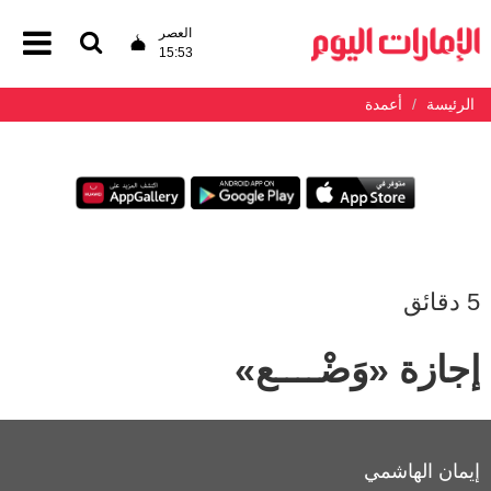
العصر
15:53
الرئيسة
أعمدة
5 دقائق
إجازة «وَضْــــع»
إيمان الهاشمي