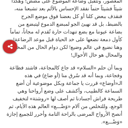
المعصور، ونتقبل وضاعة الموضوع على مضض! وهكذا
شيئاً فشيئاً حتماً نفقد الإحساس بالألم بعد تشبعنا منه،
فنقذف ببعض كلنا أو كل بعضنا فوق موضع الجرح
بالضبط، بل قد نهيئ الجو لمبضع الدموع ليتبضع من
بضاعة عيوننا مع بضع تنهدات حارة تُقدم له مجاناً، تماماً
كأول دمعة نضعها على خد الحياة قبل موعد الرضاعة!
وهنا نضيع في عالم وضيع! لكن دوام الحال من المحال
والمحال هو حال الأحوال!
وبما أن حلم «السلام» قد جاع كالمجاعة، فاشتد فظاعة
وفجاعة، وبما أنه قد سُرق منا (أو ضاع) في هذه
الـ«أوضاع» قررت يا جماعة وبكل موضوعية أن أضع
السماعة كالطبيب، وأكشف على وضع أرواحنا وهي
طريحة فراش أجسادنا ثم أصف لها «روشتة» لتخفيف
الوجع، وللتخلص من آلام «وَضْـــع» العالم هذه الأيام، ثم
أنصح الأرواح المرضى بالراحة التامة وأحرر للجميع إجازة
«وَضْـــع».