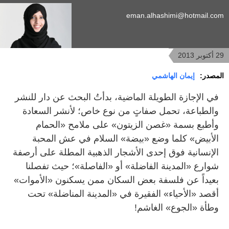
eman.alhashimi@hotmail.com
29 أكتوبر 2013
المصدر:
إيمان الهاشمي
في الإجازة الطويلة الماضية، بدأتُ البحث عن دار للنشر
والطباعة، تحمل صفاتٍ من نوع خاص؛ لأنشر السعادة
وأطبع بسمة «غصن الزيتون» على ملامح «الحمام
الأبيض» كلما وضع «بيضة» السلام في عش المحبة
الإنسانية فوق إحدى الأشجار الذهبية المطلة على أرصفة
شوارع «المدينة الفاضلة» أو «الفاصلة»؛ حيث تفصلنا
بعيداً عن فلسفة بعض السكان ممن يسكنون «الأموات»
أقصد «الأحياء» الفقيرة في «المدينة المناضلة» تحت
وطأة «الجوع» الغاشم!