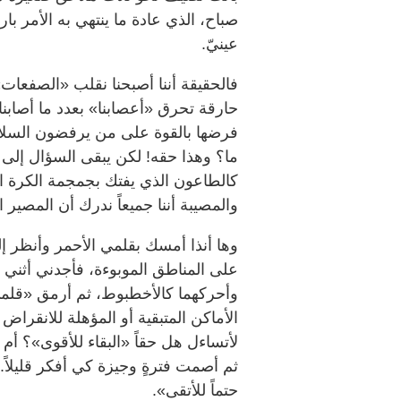
صباح، الذي عادة ما ينتهي به الأمر ب
عينيّ.
فالحقيقة أننا أصبحنا نقلب «الصفع
حارقة تحرق «أعصابنا» بعدد ما أصابنا،
فرضها بالقوة على من يرفضون السلام
ما؟ وهذا حقه! لكن يبقى السؤال إلى
كالطاعون الذي يفتك بجمجمة الكرة ا
والمصيبة أننا جميعاً ندرك أن المصير ا
وها أنذا أمسك بقلمي الأحمر وأنظر 
على المناطق الموبوءة، فأجدني أثني ذ
وأحركهما كالأخطبوط، ثم أرمق «قلمي
الأماكن المتبقية أو المؤهلة للانقرا
لأتساءل هل حقاً «البقاء للأقوى»؟ أم
ثم أصمت فترةٍ وجيزة كي أفكر قليلاً.. 
حتماً للأتقى».