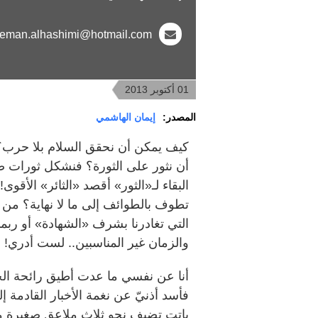
eman.alhashimi@hotmail.com
01 أكتوبر 2013
المصدر:
إيمان الهاشمي
كيف يمكن أن نحقق السلام بلا حرب؟ و
أن نثور على الثورة؟ فنشكل ثورات ض
البقاء لـ«الثور» أقصد «الثائر» الأقوى
تطوف بالطوائف إلى ما لا نهاية؟ من د
التي تغادرنا بشرف «الشهادة» أو ربما
والزمان غير المناسبين.. لست أدري!
أنا عن نفسي ما عدت أطيق رائحة الج
فأسد أذنيّ عن نغمة الأخبار القادمة إل
باتت تضيف نحو ثلاث ملاعق صغيرة م