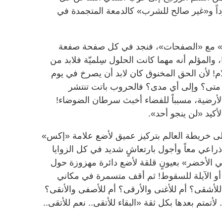
ارداً و«غير صالح للشرب» كالدمعة المتجمدة في
ات» مع «الصفحات»، فنجد في كل صفحة صفعة
 والمؤلم أنه مهما كانت الحلول سِلميّة فلابد من
! لأن الحق المخنوق كان لابد أن يصرخ في يوم
 متى؟ وإلى أي مدى؟ فالحروب باتت تنتشر
لأرضية، مسبباً للفضاء أخبث سرطان الضوضاء!
لأكيد «لن ينجو أحد».
إلى خريطة العالم بتركيز عميق لأضع علامة «إكس»
راعي معاً وأجول بارتعاشٍ شديد في كل الزوايا
 الأخضر» بعيونٍ قلقة لأضع دائرة مهزوزة حول
ض أو الآيلة للسقوط! ثم أقف متسمرة في مكاني
 للأشقى؟ أم للأغنى والأرقى؟ أم للأصفى والأنقى؟
لأتمتم بعدها بكل ثقة «البقاء للأتقى.. نعم للأتقى..