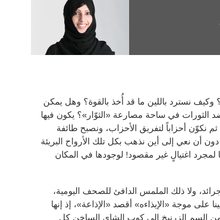
كيف نسترد باللين ما قد أُخذ بالقوة؟ وهل يمكن
د الثورات في ساحة مصارعة «الثوّار»؟ يكون فيها
! ثم نكوّن أحزاباً لتفريق الأحزاب، ونصبح طائفة
ون أن نعي إلى أين نذهب بكل تلك الأرواح البريئة
 لمجرد اغتيالٍ غير مقصود! لوجودها في المكان
رائد، ولا ذلك الملمس الدافئ للصحف اليومية،
ينا على موجة «الإيذاءه» أقصد «الإذاعة»، إذ إنها
ن السم الزرنيخ إلى كوب الشاي الساخن كل