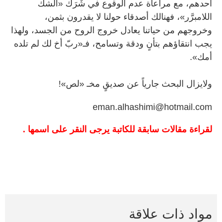
أحدهم، مع مراعاة عدم الوقوع في شَرَك «الشك
اللامبرَّر»، فهنالك أصدقاء حولنا لا يقدرون بثمن،
وخروجهم من حياتنا يعادل خروج الروح من الجسد، ولهذا
يجب انتقاؤهم بتأنٍ ودقة وتسامح، فـ«ربّ أخ لك لم تلده
أمك».
ولايزال البحث جارياً عن صديقٍ مخـ «لص»!
eman.alhashimi@hotmail.com
لقراءة مقالات سابقة للكاتبة يرجى النقر على اسمها .
مواد ذات علاقة