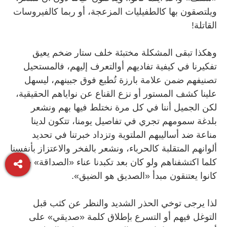
ويلتصقون بها كالطفيليات المزعجة، أو ربما كالفيروسات
القاتلة!
وهكذا تبقى المشكلة مختبئة خلف ستار ضخم يعيق
تفكيرنا في كيفية تفاديهم أوالتعرف إليهم، فالمستحيل
تصنيفهم ضمن علامة بارزة تُطبع فوق جبينهم، ليسهل
علينا كشف المستور أو نزع القناع عن نواياهم الحقيقية،
لكن الجميل أننا في كل مرة نختلط فيها بهم ونشعر
بلدغة سمومهم تجري في تفاصيل يومنا، تتكون لدينا
مناعة ضد أساليبهم الملتوية وتزداد خبرتنا في تحديد
ألوانهم المتقلبة كالحرباء، ونشعر بالفخر والاعتزاز بأنفسنا
كلما اكتشفناهم ولو كان بعد تكبدنا عناء «الصداقة» حينما
كانوا يعتنقون مبدأ «الصديق هو الضيق».
لذا يرجى توخي الحذر الشديد والنظر عن كثب قبل
التوغل فيهم أو التسرع بإطلاق كلمة «صديقي» على