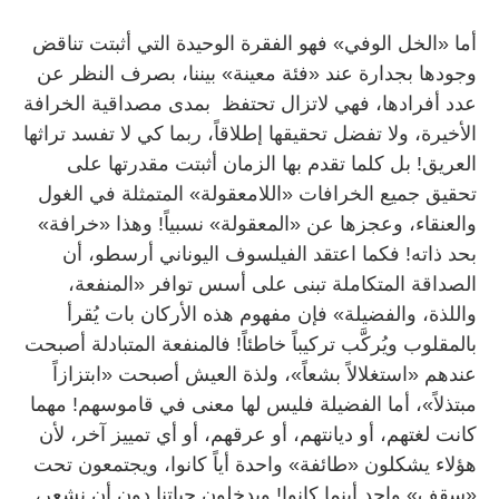
أما «الخل الوفي» فهو الفقرة الوحيدة التي أثبتت تناقض
وجودها بجدارة عند «فئة معينة» بيننا، بصرف النظر عن
عدد أفرادها، فهي لاتزال تحتفظ بمدى مصداقية الخرافة
الأخيرة، ولا تفضل تحقيقها إطلاقاً، ربما كي لا تفسد تراثها
العريق! بل كلما تقدم بها الزمان أثبتت مقدرتها على
تحقيق جميع الخرافات «اللامعقولة» المتمثلة في الغول
والعنقاء، وعجزها عن «المعقولة» نسبياً! وهذا «خرافة»
بحد ذاته! فكما اعتقد الفيلسوف اليوناني أرسطو، أن
الصداقة المتكاملة تبنى على أسس توافر «المنفعة،
واللذة، والفضيلة» فإن مفهوم هذه الأركان بات يُقرأ
بالمقلوب ويُركَّب تركيباً خاطئاً! فالمنفعة المتبادلة أصبحت
عندهم «استغلالاً بشعاً»، ولذة العيش أصبحت «ابتزازاً
مبتذلاً»، أما الفضيلة فليس لها معنى في قاموسهم! مهما
كانت لغتهم، أو ديانتهم، أو عرقهم، أو أي تمييز آخر، لأن
هؤلاء يشكلون «طائفة» واحدة أياً كانوا، ويجتمعون تحت
«سقف» واحد أينما كانوا! ويدخلون حياتنا دون أن نشعر،