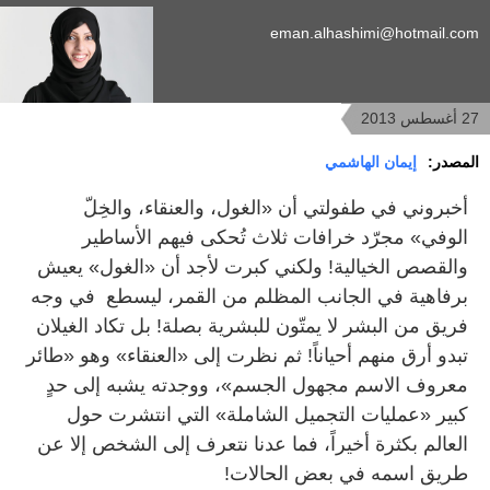
eman.alhashimi@hotmail.com
27 أغسطس 2013
المصدر:
إيمان الهاشمي
أخبروني في طفولتي أن «الغول، والعنقاء، والخِلّ
الوفي» مجرّد خرافات ثلاث تُحكى فيهم الأساطير
والقصص الخيالية! ولكني كبرت لأجد أن «الغول» يعيش
برفاهية في الجانب المظلم من القمر، ليسطع في وجه
فريق من البشر لا يمتّون للبشرية بصلة! بل تكاد الغيلان
تبدو أرق منهم أحياناً! ثم نظرت إلى «العنقاء» وهو «طائر
معروف الاسم مجهول الجسم»، ووجدته يشبه إلى حدٍ
كبير «عمليات التجميل الشاملة» التي انتشرت حول
العالم بكثرة أخيراً، فما عدنا نتعرف إلى الشخص إلا عن
طريق اسمه في بعض الحالات!