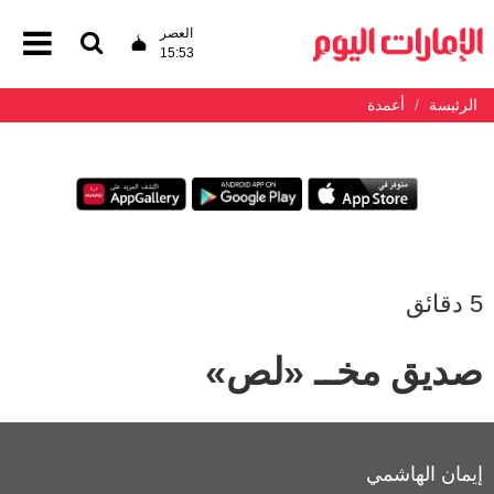
العصر
15:53
الرئيسة
أعمدة
5 دقائق
صديق مخــ «لص»
إيمان الهاشمي