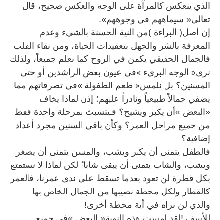
‬تعالى‭ ‬‮«‬سيماههم‭ ‬في‭ ‬وجوههم»‮‬‭‬.
‬إضافية؟
‬والذي‭ ‬لن‭ ‬نراه‭ ‬في‭ ‬أية‭ ‬محطة‭ ‬أخرى‭!‬