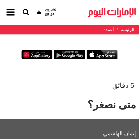
الشروق
05:46
الرئيسة
أعمدة
5‭ ‬ دقائق
متى‭ ‬نصغر؟
إيمان الهاشمي