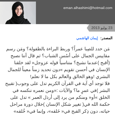
eman.alhashimi@hotmail.com
23 يوليو 2013
المصدر:
إيمان الهاشمي
)‬أقبح‭( ‬عندما‭ ‬نشيخ؟‭ ‬متناسياً‭ ‬قوله‭ ‬عزوجل‭ ‬‬‮« لقد‭ ‬خلقنا‭
‬البشري‭! ‬وهو‭ ‬الخالق‭ ‬والعالم‭ ‬بكل‭ ‬ما‭ ‬لا‭ ‬نعلم‭!‬
‬حياته،‭ ‬دون‭ ‬ذِكر‭ ‬القبح‭ ‬في‭ ‬‮«‬خَلقه‮»‬،‭ ‬وإنما‭ ‬في‭ ‬‮«‬خُلقه‮»‬‭