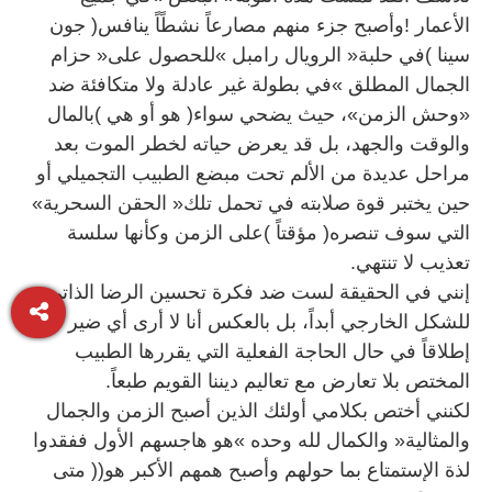
‬حين‭ ‬يختبر‭ ‬قوة‭ ‬صلابته‭ ‬في‭ ‬تحمل‭ ‬تلك‭ ‬‮«‬الحقن‭ ‬السحرية‮»‬‭
‬تعذيب‭ ‬لا‭ ‬تنتهي‭.‬
‬المختص‭ ‬بلا‭ ‬تعارض‭ ‬مع‭ ‬تعاليم‭ ‬ديننا‭ ‬القويم‭ ‬طبعاً‭.‬