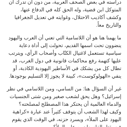
دراسته في بعض الصحف العربية، من دون أن تدرك أن
المتوكل ابن قضية، وله الحق كله في الدفاع عنها،
وكشف أكاذيب الاحتلال، وغوايته في تعديل الجغرافيا
والتاريخ معاً.
ما يهمنا هنا هو أن اللاسامية التي تعني أن العرب واليهود
ينضوون تحت اسمها القديم، تحولت إلى أداة دعاية
سياسية تستعمل لاغتيال الكتّاب وأصحاب الرأي، ويترتب
عليها كتهمة رفع محاكمات قانونية في دول الغرب، قد
تطال كل من يشكك في الأساطير اليهودية الكاذبة، أو
ينفي «الهولوكوست»، كبينة لا يجوز إلا التسليم بوجودها.
غير أن السؤال هنا: من السامي، ومن اللاسامي في نظر
إسرائيل؟ وهل يحق لشعب صغير ومن شتى الجنسيات
والدماء العالمية أن يحتكر هذا المصطلح لمصلحته؟
وكيف لهذا الشعب أن يتوقف كثيراً عند عبارة «كراهية
اليهود على الملأ»، ويسرد حزنه، في الوقت الذي يقوم
فيه بقتل الفلسطينيين على الملأ؟