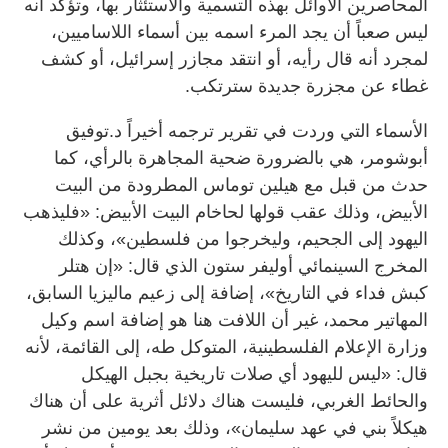
المحاصرين الأوائل بهذه التسمية والاستئثار بها، وتؤكد أنه
ليس صعباً أن يجد المرء اسمه بين أسماء اللاساميين،
لمجرد أنه قال رأيه، أو انتقد مجازر إسرائيل، أو كشف
غطاء عن مجزرة جديدة سترتكب.
الأسماء التي وردت في تقرير ترجمه أخيراً د.توفيق
أبوشومر، هي بالضرورة ضحية المجاهرة بالرأي، كما
حدث من قبل مع هيلين توماس المطرودة من البيت
الأبيض، وذلك عقب قولها لحاخام البيت الأبيض: «فليذهب
اليهود إلى الجحيم، وليخرجوا من فلسطين»، وكذلك
المخرج السينمائي أوليفر ستون الذي قال: «إن هتلر
كبش فداء في التاريخ»، إضافة إلى زعيم ماليزيا السابق،
المهاتير محمد، غير أن اللافت هنا هو إضافة اسم وكيل
وزارة الإعلام الفلسطينية، المتوكل طه، إلى القائمة، لأنه
قال: «ليس لليهود أي صلات تاريخية بجبل الهيكل
والحائط الغربي، فليست هناك دلائل أثرية على أن هناك
هيكلاً بني في عهد سليمان»، وذلك بعد يومين من نشر