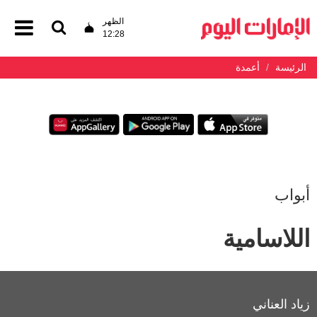
الظهر
12:28
الرئيسة
أعمدة
أبواب
اللاسامية
زياد العناني