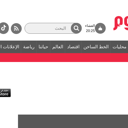
العشاء
20:25
محليات
الخط الساخن
اقتصاد
العالم
حياتنا
رياضة
الإعلانات ا