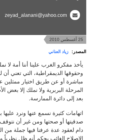
zeyad_alanani@yahoo.com
25 أغسطس 2010
المصدر:
زياد العناني
يأخذ مفكرو الغرب علينا أننا أمة لا نمل
وحقوقها الديمقراطية، التي تعني أن 
مباشرة أو عن طريق اختيار ممثلين عنه
المرحلة البربرية ولا نملك إلا بعض الأص
بعد إلى دائرة الممارسة.
اتهامات كثيرة نسمع عنها ونرد عليها 
صدقيتها أو صحتها ومن غير أن نتوقف 
دام لعقود عدة عرفنا فيها جملة من ال
الإصلاح الغائب بحكم أنه ظل نظرياً وب