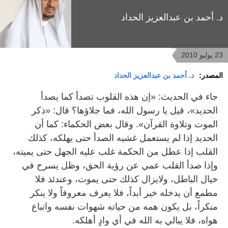
د. أحمد بن عبدالعزيز الحداد
23 يوليو 2010
المصدر:
د. أحمد بن عبدالعزيز الحداد
جاء في الحديث: «إن هذه القلوب تصدأ كما يصدأ
الحديد»، قيل يا رسول الله، فما جلاؤها؟ قال: «ذكر
الموت وتلاوة القرآن». وقال بعض الحكماء: كما أن
الحديد إذا لم يستعمل غشيه الصدأ حتى يهلكه، كذلك
القلب إذا عطل من الحكمة غلب عليه الجهل حتى يميته،
وإذا صدأ القلب عمي عن رؤية الحق، وظل يسرح في
خيال الباطل، ولايزال كذلك حتى يموت، وعندئذ فلا
مطمع أن يدخله خير أبداً، فلا يعرف معروفاً ولا ينكر
منكراً، بل يكون همه من حياته شهوات نفسه واتباع
هواه، فلا يبالي به الله في أي وادٍ أهلكه.