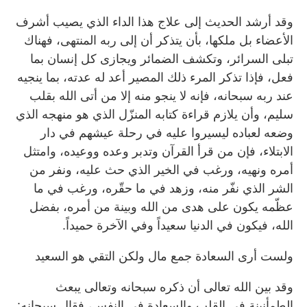
وقد أرشد الحديث إلى علاج هذا الداء الذي يصيب أشرف
الأعضاء بل ملكها، بأن يتذكر أن إلى ربه المنتهى، فهناك
تبلى السرائر، وتكشف الضمائر ويجازى كل إنسان بما
فعل، فإذا تذكر المرء ذلك المصير أعد له عدته، بما ينجيه
عند ربه سبحانه، فإنه لا ينجو منه إلا من أتى الله بقلب
سليم، وأن يلازم قراءة كتابه المنزّل الذي هو منهجه الذي
وضعه لعباده ليسيروا عليه في رحلة عيشهم في دار
الابتلاء، فإن من قرأ القرآن وتدبر وعده ووعيده، وامتثل
أمره ونهيه، ورغب في الخير الذي حث عليه، ونفر من
الشر الذي نفّر منه، وزهد في ما حقّره، ورغب في ما
عظّمه يكون على هدى من الله وبينة من أمره، بفضل
الله، فيكون في الدنيا سعيداً وفي الآخرة حميداً.
ولست أرى السعادة جمع مال ولكن التقي هو السعيد
وقد بين الله تعالى أن ذكره سبحانه وتعالى يبعث
الطمأنينة في القلب والسعادة في النفس، فقال سبحانه: