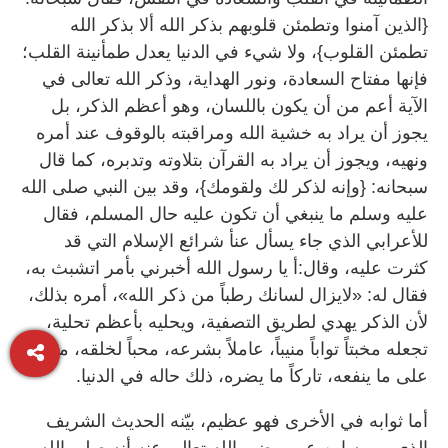
{الذين آمنوا وتطمئن قلوبهم بذكر الله ألا بذكر الله
تطمئن القلوب}، ولا شيء في الدنيا يعدل طمأنينة القلب؛
فإنها مفتاح السعادة، ونور الهداية، وذكر الله تعالى في
الآية أعم من أن يكون باللسان، وهو أعظم الذكر، بل
يجوز أن يراد به خشية الله ومراقبته بالوقوف عند أمره
ونهيه، ويجوز أن يراد به القرآن بتلاوته وتدبره، كما قال
سبحانه: {وإنه لذكر لك ولقومك}، وقد بين النبي صلى الله
عليه وسلم ما ينبغي أن تكون عليه حال المسلم، فقال
للأعرابي الذي جاء يسأل عنأ شرائع الإسلام التي قد
كثرت عليه، وقال:أ يا رسول الله أخبرني بأمر اتشبث به،
فقال له: «لايزال لسانك رطباً من ذكر الله»، أمره بذلك،
لأن الذكر يهدي لطريق التصفية، ويحليه بأعظم تحلية،
تجعله مخبتاً تواباً منيباً، عاملاً بشرعه، محباً لخلقه، مقبلاً
على ما ينفعه، تاركاً ما يضره، ذلك حاله في الدنيا.
أما ثوابه في الأخرى فهو عظيم، بيّنه الحديث الشريف
الذي يرويه ابن عمر رضي الله تعالى عنه أنه صلى الله