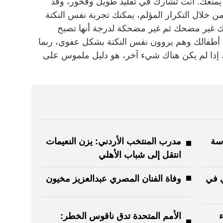
 يمنعك. أنت تشارك في تقليد طويل وفخور، وقد
 خلال التكرار المؤلم، يمكنك تجربة نفس النكتة
نك غير مضحك ثم غير مضحكة لدرجة أنها تصبح
 أطفالك وهم يروون نفس النكتة بشكل عفوي، ربما
، إذا لم يكن هناك شيء آخر، هو دليل ملموس على
اسة
مدرب المنتخب الأردني: يزن النعيمات
انتقل إلى شباب الأهلي
 في
وفاة الفنان المصري عبدالعزيز مخيون
ء
الأمم المتحدة تدق ناقوس الخطر: