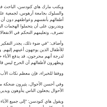
ويكتب مارك هاي كنودسن، الباحث في 
والسلوك بجامعة آرهوس، لجمعية علم 
أطفالهم بأنفسهم وعواطفهم دون أن يتأ
ويتدربون على أن يتحملوا الهجمات ال
تصرف، وتعليمهم التحكم في الانفعالا
وأضاف: "في ضوء ذلك، يجدر التفكير ف
للأطفال الذين يوجهون أعينهم إليهم. و
لدرجة أنهم محرجون، قد يدفع الآباء ح
ويظهرون لأطفالهم أن الحرج ليس قاتل
ووفقا للخبراء، فإن معظم نكات الأب غ
وفي أحسن الأحوال، يثيرون ضحكة مك
الأحوال يجعلون الناس يتأوهون ويديرو
ويقول هاي كنودسن: "إلى جميع الآباء ا