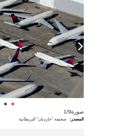
صورة
1/9
المصدر:
صحيفة "جارديان" البريطانية