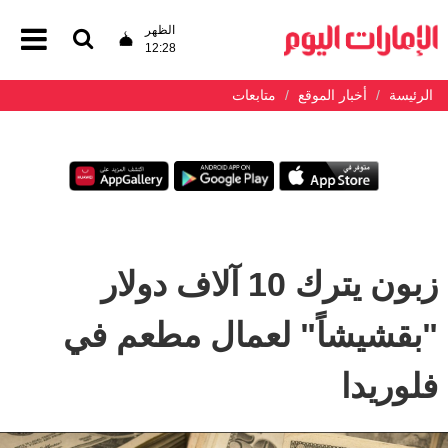
الظهر
12:28
الرئيسة
أخبار الموقع
متابعات
زبون يترك 10 آلاف دولار
"بقشيشاً" لعمال مطعم في
فلوريدا