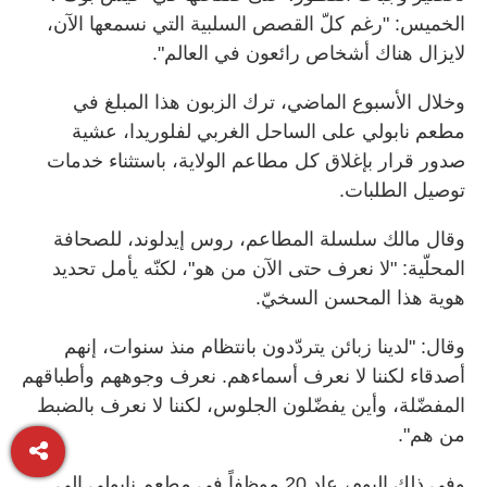
الخميس: "رغم كلّ القصص السلبية التي نسمعها الآن،
لايزال هناك أشخاص رائعون في العالم".
وخلال الأسبوع الماضي، ترك الزبون هذا المبلغ في
مطعم نابولي على الساحل الغربي لفلوريدا، عشية
صدور قرار بإغلاق كل مطاعم الولاية، باستثناء خدمات
توصيل الطلبات
.
وقال مالك سلسلة المطاعم، روس إيدلوند، للصحافة
المحلّية: "لا نعرف حتى الآن من هو"، لكنّه يأمل تحديد
هوية هذا المحسن السخيّ
.
وقال:
"
لدينا زبائن يتردّدون بانتظام منذ سنوات، إنهم
أصدقاء لكننا لا نعرف أسماءهم. نعرف وجوههم وأطباقهم
المفضّلة، وأين يفضّلون الجلوس، لكننا لا نعرف بالضبط
من هم".
وفي ذلك اليوم، عاد 20 موظفاً في مطعم نابولي إلى