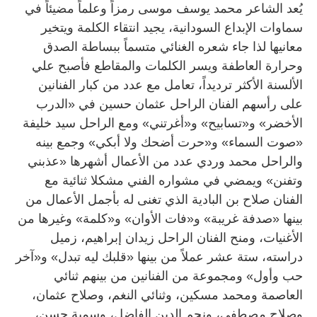
يُعد الشاعر محمد يوسف موسى رمزاً وعلماً مضيئاً في
سماوات الإبداع السودانية، يجيد انتقاء الكلمة ويتخير
معانيها لذا جاء شعره الغنائي متسماً ببساطة الصدق
وحرارة العاطفة ويسر الكلمات والمقاطع فأصبح علي
الألسنة الأكثر ترديداً، تعامل مع عدد من كبار الفنانين
على رأسهم الفنان الراحل عثمان حسين في «الدرب
الأخضر» و«تسابيح» و«أغرتني» ومع الراحل سيد خليفة
«صوت السماء» و«حرت أضحك ولا أبكي» وجمع بينه
والراحل محمد وردي عدد من الأعمال أشهرها «عذبني
وتفنن» ويمضي في مشواره الفني مشكلا ثنائية مع
الفنان صلاح بن البادية الذي تغنى له بأجمل الأعمال من
بينها «صدفة غريبة» و«فات الأوان» و«كلمة» وغيرها من
الأغنيات، ومنح الفنان الراحل زيدان إبراهيم، زميل
دراسته، ستة عشر عملاً من بينها «قلبك ليه تبدل» و«آخر
حب وأول» ومجموعة من الفنانين من بينهم ثنائي
العاصمة ومحمد مسكين، وثنائي النغم، وصلاح عثمان،
وصلاح مصطفى، ونجم الدين الفاضل، وسمية حسن،