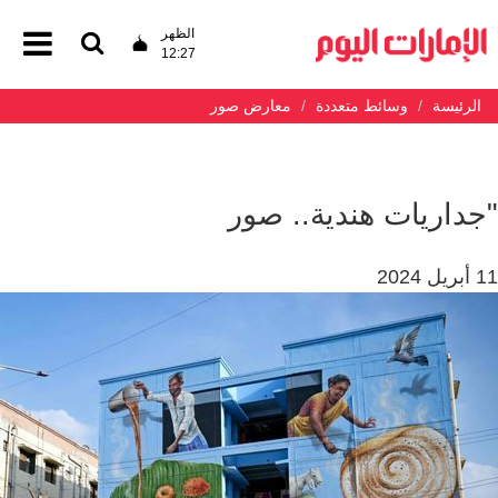
الظهر
12:27
الرئيسة
وسائط متعددة
معارض صور
"جداريات هندية.. صور
11 أبريل 2024