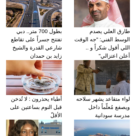
طارق العلي يصدم
بطول 700 متر.. دبي
الوسط الفني: "جه الوقت
تفتتح جسراً على تقاطع
اللي أقول شكراً و ..
شارعي القدرة والشيخ
أعلن اعتزالي"
زايد بن حمدان
لواء متقاعد يشهر سلاحه
أطباء يحذرون : لا تُدخن
ويصفع مُعلّماً داخل
قبل النوم بساعتين على
مدرسة سودانية
الأقلّ