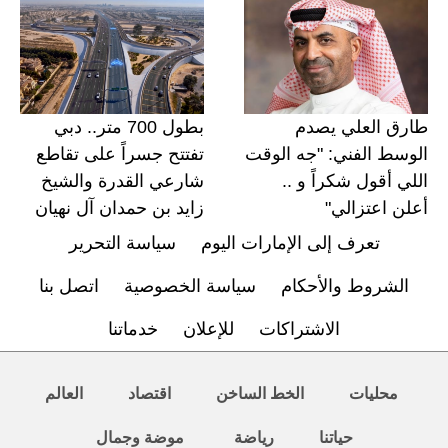
طارق العلي يصدم
بطول 700 متر.. دبي
الوسط الفني: "جه الوقت
تفتتح جسراً على تقاطع
اللي أقول شكراً و ..
شارعي القدرة والشيخ
أعلن اعتزالي"
زايد بن حمدان آل نهيان
تعرف إلى الإمارات اليوم
سياسة التحرير
الشروط والأحكام
سياسة الخصوصية
اتصل بنا
الاشتراكات
للإعلان
خدماتنا
محليات
الخط الساخن
اقتصاد
العالم
حياتنا
رياضة
موضة وجمال