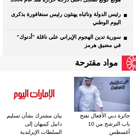
رئيس الدولة ونائباه يهنئون رئيس سنغافورة بذكرى
اليوم الوطني
سورية تدين الهجوم الإيراني على ناقلة "أدنوك"
في مضيق هرمز‏
مواد مقترحة
Share
جائزة دبي الأفعال تفتح
بيان مشترك بشأن تسليم
باب الترشح من 10
دانيل كينيهان إلى
أغسطس
السلطات الإيرلندية