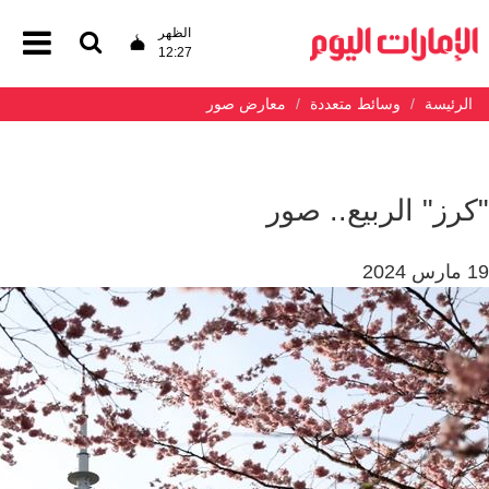
الظهر
12:27
الرئيسة
وسائط متعددة
معارض صور
"كرز" الربيع.. صور
19 مارس 2024