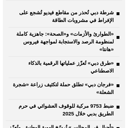
شرطة دبي تُحذر من مقاطع فيديو تُشجع على
الإفراط في مشروبات الطاقة
«الطوارئ والأزمات» و«الصحة»: جاهزية كاملة
لمنظومة الرصد والاستجابة لمواجهة فيروس
«هانتا»
«طرق دبي» تُعزّز عملياتها الرقمية بالذكاء
الاصطناعي
«فرجان دبي» تطلق حملة لتكثيف زراعة «شجرة
الشعلة»
ضبط 9753 مركبة للوقوف العشوائي في حرم
الطريق بدبي خلال 2025
«أجيال في المجالس» تُرسّخ الهوية الوطنية.. وتُعزّز