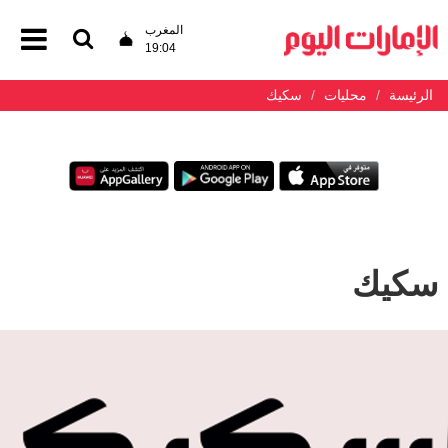
المغرب
19:04
الرئيسة
محليات
سكيك
سكيك