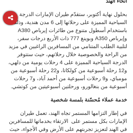
أنحاء الهند
بحلول نهاية أكتوبر، ستقدّم طيران الإمارات الدرجة
السياحية المميزة على رحلاتها إلى 6 مدن هندية، وذلك
باستخدام أسطول متنوع من طائرات إيرباص A380
وإيرباص A350 وبوينغ 777 ذات الأربع درجات سفر،
لتلبية الطلب المتنامي من المسافرين الراغبين في مزيد
من الراحة والخصوصية خلال رحلاتهم، حيث ستتوفر
الدرجة السياحية المميزة على 4 رحلات يومية من دلهي،
و12 رحلة أسبوعية من كولكاتا، و22 رحلة أسبوعية من
مومباي، و9 رحلات أسبوعية من أحمد آباد، و7 رحلات
أسبوعية من بنغالورو، ورحلتين أسبوعيتين من كوتشي.
خدمة عملاء مُحسّنة بلمسة شخصية
في إطار التزامها المستمر تجاه الهند، تعمل طيران
الإمارات بكل مستمر على الارتقاء بخدماتها للمسافرين
في الهند لتعزيز تجربتهم على الأرض وفي الأجواء، حيث