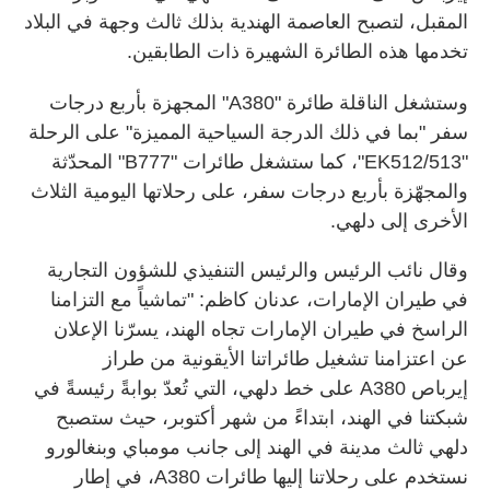
المقبل، لتصبح العاصمة الهندية بذلك ثالث وجهة في البلاد
تخدمها هذه الطائرة الشهيرة ذات الطابقين.
وستشغل الناقلة طائرة "A380" المجهزة بأربع درجات
سفر "بما في ذلك الدرجة السياحية المميزة" على الرحلة
"EK512/513"، كما ستشغل طائرات "B777" المحدّثة
والمجهّزة بأربع درجات سفر، على رحلاتها اليومية الثلاث
الأخرى إلى دلهي.
وقال نائب الرئيس والرئيس التنفيذي للشؤون التجارية
في طيران الإمارات، عدنان كاظم: "تماشياً مع التزامنا
الراسخ في طيران الإمارات تجاه الهند، يسرّنا الإعلان
عن اعتزامنا تشغيل طائراتنا الأيقونية من طراز
إيرباص A380 على خط دلهي، التي تُعدّ بوابةً رئيسةً في
شبكتنا في الهند، ابتداءً من شهر أكتوبر، حيث ستصبح
دلهي ثالث مدينة في الهند إلى جانب مومباي وبنغالورو
نستخدم على رحلاتنا إليها طائرات A380، في إطار