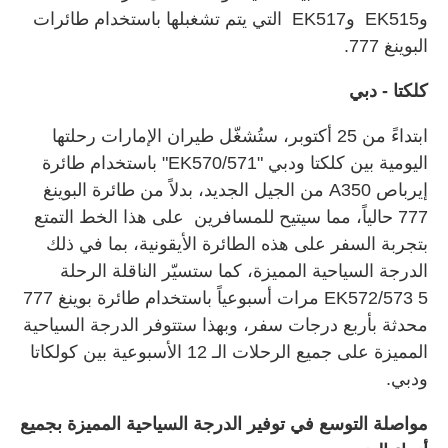
وEK515 وEK517 التي يتم تشغبلها باستخدام طائرات
البوينغ 777.
كلكتا - دبي
ابتداءً من 25 أكتوبر، ستُشغّل طيران الإمارات رحلتها
اليومية بين كلكتا ودبي "EK570/571" باستخدام طائرة
إيرباص A350 من الجيل الجديد، بدلاً من طائرة البوينغ
777 حالياً، مما سيتيح للمسافرين على هذا الخط التمتع
بتجربة السفر على هذه الطائرة الأيقونية، بما في ذلك
الدرجة السياحية المميزة، كما ستسيّر الناقلة الرحلة
EK572/573 5 مرات أسبوعياً باستخدام طائرة بوينغ 777
محدثة بأربع درجات سفر، وبهذا ستتوفر الدرجة السياحية
المميزة على جميع الرحلات الـ 12 الأسبوعية بين كولكاتا
ودبي.
مواصلة التوسع في توفير الدرجة السياحية المميزة بجميع