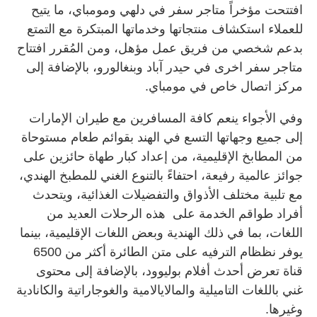
افتتحت مؤخراً متاجر سفر في دلهي ومومباي، ما يتيح
للعملاء استكشاف منتجاتها وخدماتها المبتكرة مع التمتع
بدعم شخصي من فريق عمل مؤهل، ومن المُقرر افتتاح
متاجر سفر اخرى في حيدر آباد وبنغالورو، بالإضافة إلى
مركز اتصال خاص في مومباي.
وفي الأجواء ينعم كافة المسافرين مع طيران الإمارات
إلى جميع وجهاتها التسع في الهند بقوائم طعام مستوحاة
من المطابخ الإقليمية، من إعداد كبار طهاة حائزين على
جوائز عالمية رفيعة، احتفاءً بالتنوع الغني للمطبخ الهندي،
مع تلبية مختلف الأذواق والتفضيلات الغذائية، ويتحدث
أفراد طواقم الخدمة على هذه الرحلات العديد من
اللغات، بما في ذلك الهندية وبعض اللغات الإقليمية، بينما
يوفر نظظام الترفيه على متن الطائرة أكثر من 6500
قناة تعرض أحدث أفلام بوليوود، بالإضافة إلى محتوى
غني باللغات التاميلية والمالايالامية والغوجاراتية والكانادية
وغيرها.