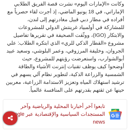
وكانت «الإمارات اليوم» نشرت قصة الفريق الطلابي
الإماراتي، في 18 يونيو الماضي، إذ أجرت لقاء حصرياً مع
أفراده في مطار دبي قبيل مغادرتهم إلى لندن،
للمشاركة في أولمبياد غرينتش الدولي للمشروعات
والابتكار (IGO)، ووثّقت الصحيفة في تقريرها تفاصيل
مشروع «القطار الذكي للري» الذي ابتكره الطلاب: علي
الجروان، وخليفة المرزوقي، وعمر البلوشي، وسعيد عبيد
أبوالشوارب، واستعرضت رؤيتهم للمشروع، حيث
أوضحوا كيف يوظف تقنيات إنترنت الأشياء والطاقة
الشمسية والزراعة الذكية، لتطوير نظام آلي يسهم في
ترشيد استهلاك المياه وتعزيز الاستدامة الزراعية، معربين
حينها عن ثقتهم بقدرتهم على المنافسة عالمياً.
تابعوا آخر أخبارنا المحلية والرياضية وآخر
المستجدات السياسية والإقتصادية عبر Google
news