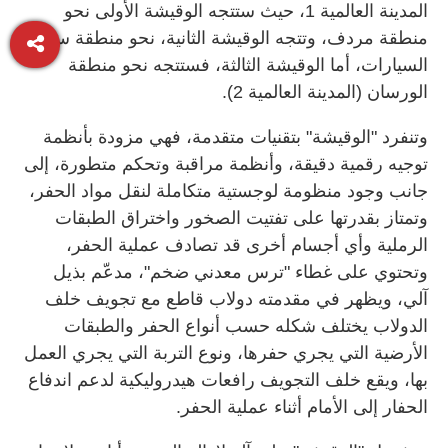
المدينة العالمية 1، حيث ستتجه الوقيشة الأولى نحو
منطقة مردف، وتتجه الوقيشة الثانية، نحو منطقة سوق
السيارات، أما الوقيشة الثالثة، فستتجه نحو منطقة
الورسان (المدينة العالمية 2).
وتنفرد "الوقيشة" بتقنيات متقدمة، فهي مزودة بأنظمة
توجيه رقمية دقيقة، وأنظمة مراقبة وتحكم متطورة، إلى
جانب وجود منظومة لوجستية متكاملة لنقل مواد الحفر،
وتمتاز بقدرتها على تفتيت الصخور واختراق الطبقات
الرملية وأي أجسام أخرى قد تصادف عملية الحفر،
وتحتوي على غطاء "ترس معدني ضخم"، مدعّم بذيل
آلي، ويظهر في مقدمته دولاب قاطع مع تجويف خلف
الدولاب يختلف شكله حسب أنواع الحفر والطبقات
الأرضية التي يجري حفرها، ونوع التربة التي يجري العمل
بها، ويقع خلف التجويف رافعات هيدروليكية لدعم اندفاع
الحفار إلى الأمام أثناء عملية الحفر.