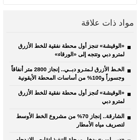
مواد ذات علاقة
«الوقيشة» تنجز أول محطة نفقية للخط الأزرق
لمترو دبي وتتجه إلى «الورقاء»
الخـط الأزرق لـمتـرو دبــي.. إنجاز 2800 متر أنفاقاً
وجسوراً و100% من أساسات المحطة الأيقونية
«الوقيشة» تُنجز أول محطة نفقية للخط الأزرق
لمترو دبي
الشارقة.. إنجاز 70% من مشروع الخط الأوسط
لتصريف مياه الأمطار
«دبي لوب» يدخل مرحلة التنفيذ لتقليص الازدحام