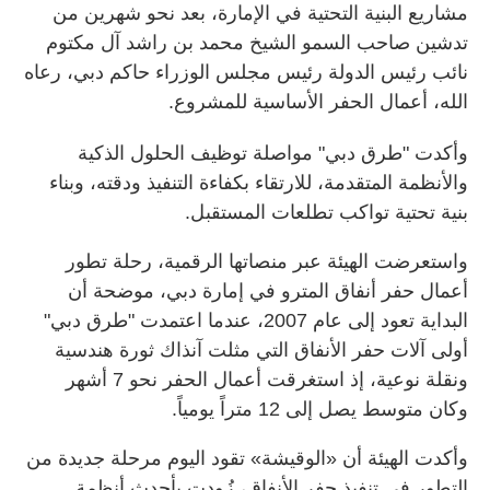
مشاريع البنية التحتية في الإمارة، بعد نحو شهرين من
تدشين صاحب السمو الشيخ محمد بن راشد آل مكتوم
نائب رئيس الدولة رئيس مجلس الوزراء حاكم دبي، رعاه
الله، أعمال الحفر الأساسية للمشروع.
وأكدت "طرق دبي" مواصلة توظيف الحلول الذكية
والأنظمة المتقدمة، للارتقاء بكفاءة التنفيذ ودقته، وبناء
بنية تحتية تواكب تطلعات المستقبل.
واستعرضت الهيئة عبر منصاتها الرقمية، رحلة تطور
أعمال حفر أنفاق المترو في إمارة دبي، موضحة أن
البداية تعود إلى عام 2007، عندما اعتمدت "طرق دبي"
أولى آلات حفر الأنفاق التي مثلت آنذاك ثورة هندسية
ونقلة نوعية، إذ استغرقت أعمال الحفر نحو 7 أشهر
وكان متوسط يصل إلى 12 متراً يومياً.
وأكدت الهيئة أن «الوقيشة» تقود اليوم مرحلة جديدة من
التطور في تنفيذ حفر الأنفاق، زُودت بأحدث أنظمة