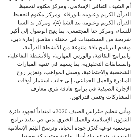
أم الشيف الثقافي الإسلامي، ومركز مكتوم لتحفيظ
القرآن الكريم وعلومه بالورقاء، ومركز مكتوم لتحفيظ
القرآن الكريم وعلومه بند الشبا (4)، ومركز ند الشبا
للنساء، ومركز حتا المجتمعي، بما يتيح الوصول إلى أكبر
شريحة من المستفيدات في مختلف مناطق إمارة دبي،
ويقدم البرنامج باقة متنوعة من الأنشطة القرآنية،
والبرامج الثقافية، والورش المهارية، والأنشطة التفاعلية،
والمسابقات التحفيزية، بما يسهم في تنمية المهارات
الشخصية والاجتماعية، وصقل المواهب، وتعزيز روح
المبادرة والعمل الجماعي، إلى جانب استثمار أوقات
الإجازة الصيفية في برامج هادفة تثري معارف
المشاركات وتنمي قدراتهن.
ويأتي تنظيم «غراس الصيف 2026» امتداداً لجهود دائرة
الشؤون الإسلامية والعمل الخيري بدبي في تنفيذ برامج
موسمية نوعية تُعزّز جودة الحياة، وترسخ القِيَم الإسلامية
السمحة، وتدعم بناء أجيال واعية ومتمسكة بهويتها