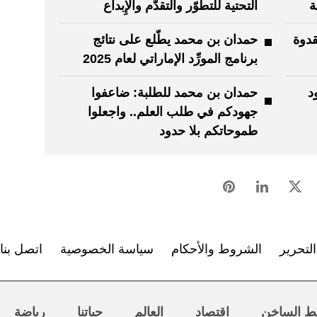
ة
التحتية للتطوّر والتقدُّم والإِبداع
قدوة
حمدان بن محمد يطّلع على نتائج
برنامج المورِّد الإماراتي لعام 2025
د
حمدان بن محمد للطلبة: ضاعفوا
جهودكم في طلب العلم.. واجعلوا
طموحاتكم بلا حدود
لتحرير
الشروط والأحكام
سياسة الخصوصية
اتصل بنا
ط الساخن
اقتصاد
العالم
حياتنا
رياضة