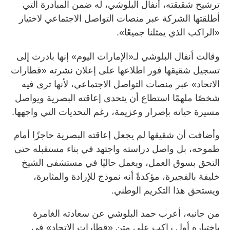
ترشيح شقيقته، أنفال البلوشي، له ضمن المبادرة التي
أطلقتها الشركة عبر منصات التواصل الاجتماعي لاختيار
«الراكب الذي يمثلنا جميعًا».
وقالت أنفال البلوشي لـ«الإمارات اليوم» إنها بادرت إلى
تسجيل شقيقها فور اطلاعها على إعلان نشرته «قطارات
الاتحاد» عبر منصات التواصل الاجتماعي، لأنها ترى فيه
شخصًا ملهمًا استطاع أن يتحدى إعاقته البصرية ويواصل
مسيرة حياته بإصرار وعزيمة، رغم التحديات التي واجهها.
وأضافت أن شقيقها لم يجعل إعاقته البصرية حاجزًا أمام
طموحه، بل واصل دراسته واجتهد في بناء مستقبله حتى
التحق بسوق العمل، ويعمل حاليًا في مستشفى الشيخ
خليفة بالفجيرة، مؤكدةً أنه نموذج للإرادة والمثابرة،
ويستحق هذا التكريم الوطني.
من جانبه، أعرب حمد البلوشي عن سعادته الغامرة
باختياره أول راكب على متن «قطارات الاتحاد» في