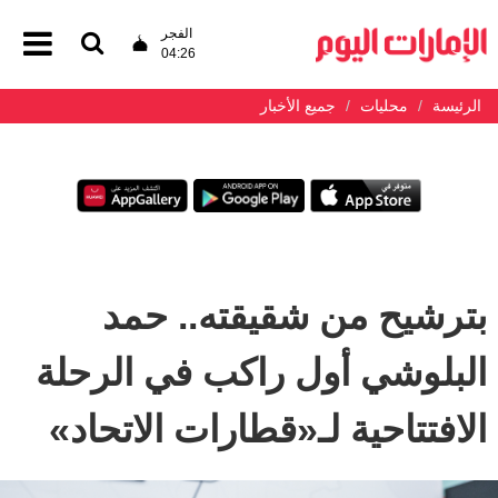
الفجر
04:26
الرئيسة
محليات
جميع الأخبار
بترشيح من شقيقته.. حمد
البلوشي أول راكب في الرحلة
الافتتاحية لـ«قطارات الاتحاد»