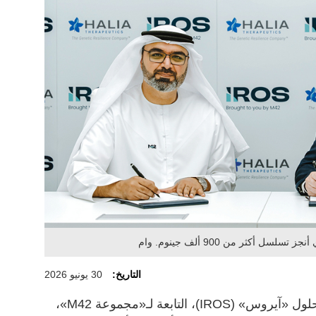
ل أكثر من 900 ألف جينوم. وام
التاريخ:
30 يونيو 2026
أطلقت منظمة إنسايتس للأبحاث والحلول «آيروس» (IROS)، التابعة لـ«مجموعة M42»،