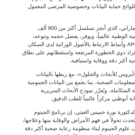
ً للوائح حماية البيانات وخصوصية المرضى المعمول
وتستند التجربة إلى برنامج الجينوم الإماراتي، الذي أنجز تسلسل أكثر من 900 ألف
مية الوطنية عالمياً، ويوفر، بفضل حجمه وتنوعه،
رؤى معمقة حول انتشار المتغير APOE4 وأنماط الارتباط بالأصول الوراثية لدى السكان
الأفراد ذوي الخطورة المرتفعة واستقطابهم على نطاق
 أكثر دقة ووقاية واستباقية.
يروس للأبحاث والحلول»، مع ربطها بالبيانات
علومات الصحية، بما يجمع بين البيانات الجينومية
ة المتكاملة، ويُعزّز نموذج الأبحاث السريرية
 أبوظبي مركزاً عالمياً للطب الدقيق.
دكتورة نورة خميس الغيثي، إن برنامج الجينوم
اً يُحدث تحولاً في فهم الأمراض والوقاية منها وعلاجها،
 علوم الجينوم لبناء منظومة رعاية صحية أكثر دقة