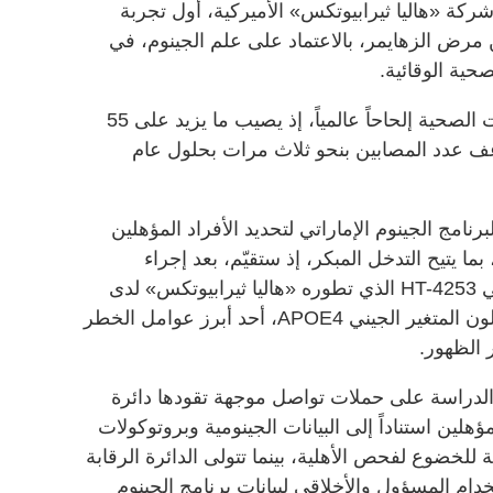
شركة «هاليا ثيرابيوتكس» الأميركية، أول تجربة
 مرض الزهايمر، بالاعتماد على علم الجينوم، في
حية الوقائية.
ويُعدّ مرض الزهايمر أحد أكثر التحديات الصحية إلحاحاً عالمياً، إذ يصيب ما يزيد على 55
 عدد المصابين بنحو ثلاث مرات بحلول عام
برنامج الجينوم الإماراتي لتحديد الأفراد المؤهلين
يتيح التدخل المبكر، إذ ستقيّم، بعد إجراء
الفحص والإرشاد الجيني، العلاج البحثي HT-4253 الذي تطوره «هاليا ثيرابيوتكس» لدى
أشخاص لا تظهر عليهم أعراض ويحملون المتغير الجيني APOE4، أحد أبرز عوامل الخطر
 الظهور.
الدراسة على حملات تواصل موجهة تقودها دائرة
هلين استناداً إلى البيانات الجينومية وبروتوكولات
للخضوع لفحص الأهلية، بينما تتولى الدائرة الرقابة
خدام المسؤول والأخلاقي لبيانات برنامج الجينوم