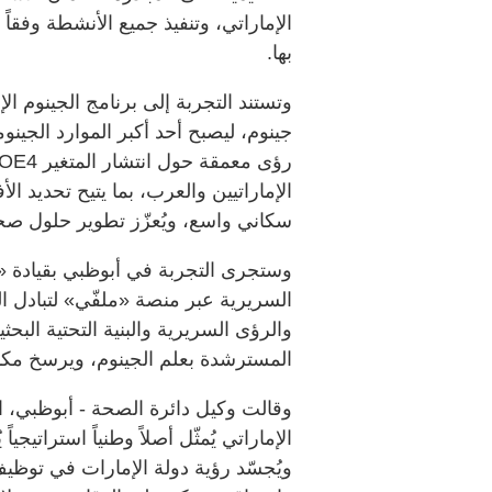
الإماراتي، وتنفيذ جميع الأنشطة وفقا
بها.
جينوم، ليصبح أحد أكبر الموارد الجينو
الإماراتيين والعرب، بما يتيح تحديد 
سكاني واسع، ويُعزّز تطوير حلول صحية
وستجرى التجربة في أبوظبي بقيادة «آ
السريرية عبر منصة «ملفّي» لتبادل الم
والرؤى السريرية والبنية التحتية البحثي
المسترشدة بعلم الجينوم، ويرسخ مكانة
وقالت وكيل دائرة الصحة - أبوظبي، ال
الإماراتي يُمثّل أصلاً وطنياً استراتيجي
ويُجسّد رؤية دولة الإمارات في توظيف