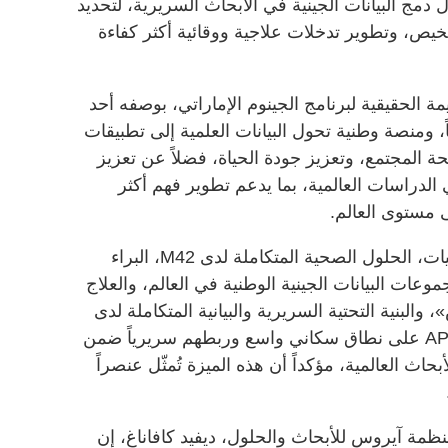
 دمج البيانات الجينية في الأبحاث السريرية، لتحديد
خيص، وتطوير تدخلات علاجية ووقائية أكثر كفاءة
ة الحقيقية لبرنامج الجينوم الإماراتي، بوصفه أحد
اً، ومنصة وطنية تحول البيانات العلمية إلى تطبيقات
المجتمع، وتعزيز جودة الحياة، فضلاً عن تعزيز
الدراسات العالمية، بما يدعم تطوير فهم أكثر
ى مستوى العالم.
من جانبه، قال الرئيس التنفيذي للعمليات، الحلول الصحية المتكاملة لدى M42، البراء
عات البيانات الجينية الوطنية في العالم، والعلاج
 والبنية التحتية السريرية والبيانية المتكاملة لدى
M42، يتيح تحديد حاملي المتغير APOE4 على نطاق سكاني واسع وربطهم سريرياً ضمن
بحاث العالمية، مؤكداً أن هذه الميزة تُمثّل عنصراً
لمنظمة آيروس للأبحاث والحلول، ديفيد كافاناغ، إن