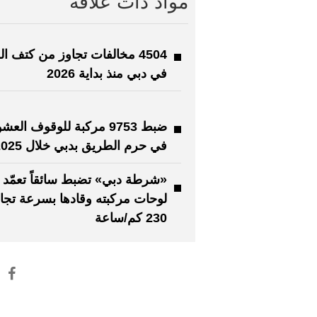
مواد ذات علاقة
4504 مخالفات تجاوز من كتف ا
في دبي منذ بداية 2026
ضبط 9753 مركبة للوقوف الع
في حرم الطريق بدبي خلال 2025
«شرطة دبي» تضبط سائقاً تعمّد إ
لوحات مركبته وقادها بسرعة تج
230 كم/ساعة