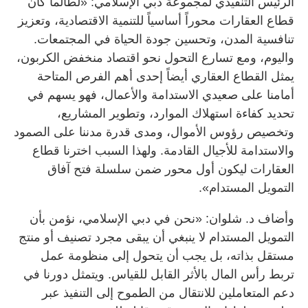
الرئيس التنفيذي لمجموعة دبي الإسلامي: «لطالما كان
قطاع العقارات محوراً أساسياً للتنمية الاقتصادية، وتعزيز
تنافسية المدن، وتحسين جودة الحياة في المجتمعات.
واليوم، ومع تسارع التحول نحو اقتصاد منخفض الكربون،
يمثل القطاع العقاري أيضاً إحدى أهم الفرص المتاحة
أمامنا على صعيدي الاستدامة والأعمال، فهو يسهم في
تحديد كفاءة استهلاك الموارد، وتطوير المشاريع،
وتخصيص رؤوس الأموال، ومدى قدرة مدننا على الصمود
والاستدامة للأجيال القادمة. ولهذا السبب اخترنا قطاع
العقارات ليكون أول محور ضمن سلسلة فتح آفاق
التمويل المستدام».
وأضاف د. شلوان: «نحن في دبي الإسلامي، نؤمن بأن
التمويل المستدام لا ينبغي أن يبقى مجرد تصنيف أو منتج
مستقل بذاته، بل يجب أن يتحول إلى منظومة عمل
تربط رأس المال بالأثر القابل للقياس. ويتمثل دورنا في
دعم المتعاملين للانتقال من الطموح إلى التنفيذ عبر