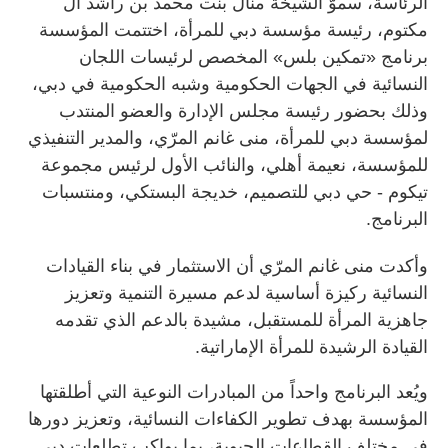
الرئاسة، سموّ الشيخة منال بنت محمد بن راشد آل
مكتوم، رئيسة مؤسسة دبي للمرأة، اختتمت المؤسسة
برنامج «تمكين بلس» المخصص لرئيسات اللجان
النسائية في الجهات الحكومية وشبه الحكومية في دبي،
وذلك بحضور رئيسة مجلس الإدارة والعضو المنتدب
لمؤسسة دبي للمرأة، منى غانم المرّي، والمدير التنفيذي
للمؤسسة، نعيمة أهلي، والنائب الأول لرئيس مجموعة
تيكوم - حي دبي للتصميم، خديجة البستكي، ومنتسبات
البرنامج.
وأكدت منى غانم المرّي أن الاستثمار في بناء القيادات
النسائية ركيزة أساسية لدعم مسيرة التنمية وتعزيز
جاهزية المرأة للمستقبل، مشيدة بالدعم الذي تقدمه
القيادة الرشيدة للمرأة الإماراتية.
ويُعد البرنامج واحداً من المبادرات النوعية التي أطلقتها
المؤسسة بهدف تطوير الكفاءات النسائية، وتعزيز دورها
في مختلف القطاعات الحيوية، بما يواكب تطلعات دبي