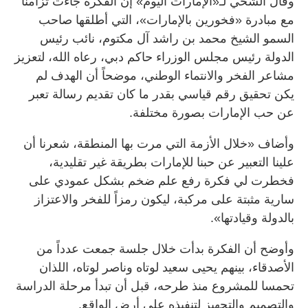
وقال الشحي لـ«الإمارات اليوم» إن الفكرة جاءت تزامناً
مع مبادرة «فخورين بالإمارات»، التي أطلقها صاحب
السمو الشيخ محمد بن راشد آل مكتوم، نائب رئيس
الدولة رئيس مجلس الوزراء حاكم دبي، رعاه الله، لتعزيز
مشاعر الفخر والانتماء الوطني، موضحاً أن الهدف لم
يكن تحقيق رقم قياسي بقدر ما كان تقديم رسالة تعبر
عن حب الإمارات بصورة مختلفة.
وأضاف «خلال الأزمة التي مرت بها المنطقة، شعرنا أن
علينا التعبير عن حبنا للإمارات بطريقة غير تقليدية،
فخطرت لي فكرة رفع علم ضخم بشكل عمودي على
سارية مثبتة على مركبة، ليكون رمزاً للفخر والاعتزاز
بالدولة وقيادتها».
وأوضح أن الفكرة بدأت خلال جلسة جمعت عدداً من
الأصدقاء، بينهم يحيى سعيد لوتاه وناصر لوتاه، اللذان
تحمسا للمشروع منذ طرحه، قبل أن تبدأ مرحلة الدراسة
والتصميم والتجهيز لتنفيذه على أرض الواقع.