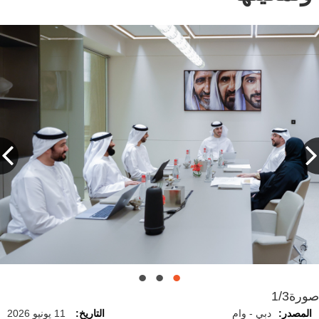
صورة
1/3
المصدر:
دبي - وام
التاريخ:
11 يونيو 2026