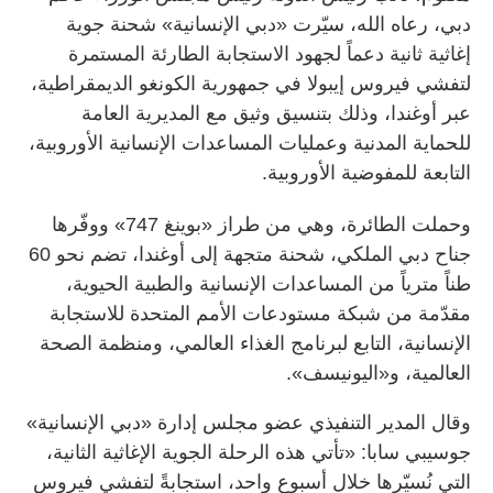
دبي، رعاه الله، سيّرت «دبي الإنسانية» شحنة جوية
إغاثية ثانية دعماً لجهود الاستجابة الطارئة المستمرة
لتفشي فيروس إيبولا في جمهورية الكونغو الديمقراطية،
عبر أوغندا، وذلك بتنسيق وثيق مع المديرية العامة
للحماية المدنية وعمليات المساعدات الإنسانية الأوروبية،
التابعة للمفوضية الأوروبية.
وحملت الطائرة، وهي من طراز «بوينغ 747» ووفّرها
جناح دبي الملكي، شحنة متجهة إلى أوغندا، تضم نحو 60
طناً مترياً من المساعدات الإنسانية والطبية الحيوية،
مقدّمة من شبكة مستودعات الأمم المتحدة للاستجابة
الإنسانية، التابع لبرنامج الغذاء العالمي، ومنظمة الصحة
العالمية، و«اليونيسف».
وقال المدير التنفيذي عضو مجلس إدارة «دبي الإنسانية»
جوسيبي سابا: «تأتي هذه الرحلة الجوية الإغاثية الثانية،
التي نُسيّرها خلال أسبوع واحد، استجابةً لتفشي فيروس