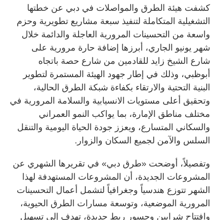
كشفت هيئة الطرق والمواصلات في دبي عن خطتها
التشغيلية المتكاملة لتنفيذ سبعة مشاريع تطويرية وحزم
واسعة من التحسينات المرورية العاجلة والدائمة خلال
شهر يونيو الجاري، أبرزها إضافة حارة مرورية على
شارع الشيخ زايد للقادمين من شارع حصة باتجاه
أبوظبي، وذلك في إطار جهود الهيئة المستمرة لتطوير
البنية التحتية والارتقاء بكفاءة شبكة الطرق الحالية،
وتحقيق أعلى مستويات الانسيابية والسلامة المرورية في
مختلف مناطق الإمارة، بما يواكب النمو العمراني
والسكاني المتسارع، ويعزز جودة الحياة اليومية والتنقل
السلس والآمن لجميع السكان والزوار.
وتفصيلاً، أوضحت «طرق دبي» في تقريرها الشهري عن
المشروعات الجديدة، أن المشروعات المستهدفة لهذا
الشهر تتوزع هندسياً وجغرافياً لتشمل أعمال التحسينات
المرورية الموضعية، وتوسعة مسارات الطرق الحيوية،
وافتتاح شرايين وجسور ربط جديدة، تهدف إلى تسهيل