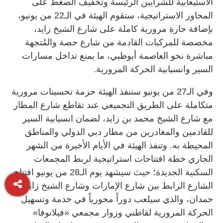
الاستيعابية للشرايين الرئيسة وتخفيف الضغط على
المحاور الاستراتيجية، ستقوم الهيئة في الـ22 من يونيو،
بإضافة حارة مرورية كاملة على شارع الشيخ زايد،
مخصصة للمركبات القادمة من شارع حصة والمُتجهة
مباشرة نحو العاصمة أبوظبي، ما يمنع تداخل مسارات
السير وانسيابية الحركة المرورية.
وفي الـ27 من يونيو ستنفذ الهيئة حزمة تحسينات مرورية
متكاملة على الطريق التجميعي عند تقاطع شارع المطار
مع شارع الشيخ محمد بن زايد، لضمان انسيابية السير
للقادمين والمغادرين من مطار دبي الدولي والمناطق
المحيطة به. وتنفذ الهيئة في الأيام الأخيرة من الشهر
الجاري خطة افتتاحات استراتيجية لربط المجمعات
السكنية الجديدة؛ حيث سيشهد يوم الـ28 من يونيو افتتاح
الشارع الرابط بين شارع الإمارات وشارع الشيخ زايد بن
حمدان، والذي سيلعب دوراً محورياً في خدمة وتسهيل
الحركة المرورية لقاطني وزوار مجمعي «فيلانوفا»