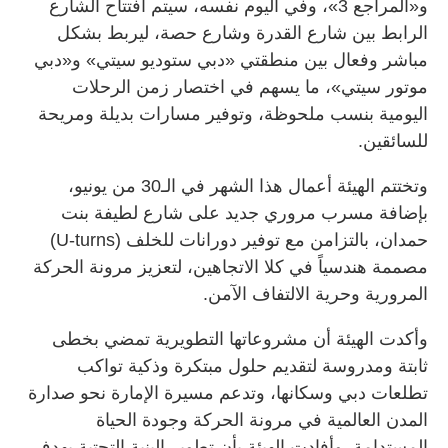
و«المراجع 3»، وفي اليوم نفسه، سيتم افتتاح الشارع
الرابط بين شارع القدرة وشارع حصة، ليربط بشكل
مباشر وفعال بين منطقتي «دبي ستوديو سيتي» و«دبي
موتور سيتي»، ما يسهم في اختصار زمن الرحلات
اليومية بنسب ملحوظة، وتوفير مسارات بديلة ومريحة
للسائقين.
وتختتم الهيئة أعمال هذا الشهر في الـ30 من يونيو،
بإضافة مسرب مروري جديد على شارع لطيفة بنت
حمدان، بالتزامن مع توفير دورانات للخلف (U-turns)
مصممة هندسياً في كلا الاتجاهين، لتعزيز مرونة الحركة
المرورية وحرية الالتفاف الآمن.
وأكدت الهيئة أن مشروعاتها التطويرية تمضي بخطى
ثابتة ومدروسة لتقديم حلول مبتكرة وذكية تواكب
تطلعات دبي وسكانها، وتدعم مسيرة الإمارة نحو صدارة
المدن العالمية في مرونة الحركة وجودة الحياة
المستدامة. وأفادت الهيئة بأن تطوير البنية التحتية يهدف